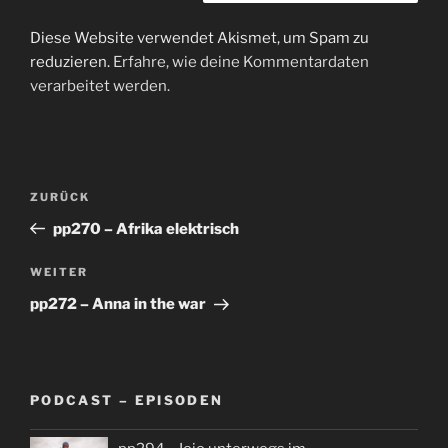
Diese Website verwendet Akismet, um Spam zu
reduzieren.
Erfahre, wie deine Kommentardaten
verarbeitet werden.
Beitragsnavigation
Vorheriger
ZURÜCK
Beitrag
pp270 – Afrika elektrisch
Nächster
WEITER
Beitrag
pp272 – Anna in the war
PODCAST – EPISODEN