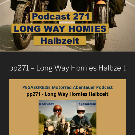
pp271 – Long Way Homies Halbzeit