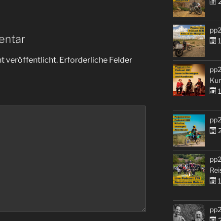
2
pp2
entar
1
 veröffentlicht.
Erforderliche Felder
pp2
Kur
1
pp2
2
pp2
Rei
1
pp2
2