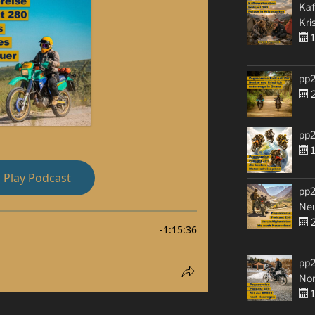
Kaf
Kri
1
pp2
2
pp2
1
pp2
Ne
2
pp2
No
1