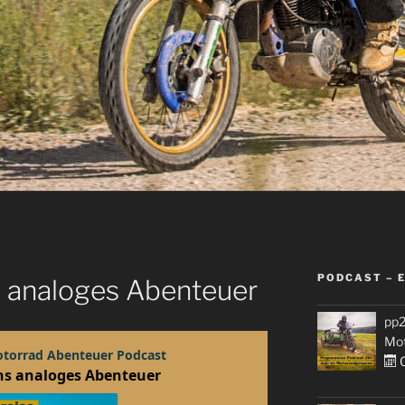
PODCAST – 
s analoges Abenteuer
pp2
Mo
0