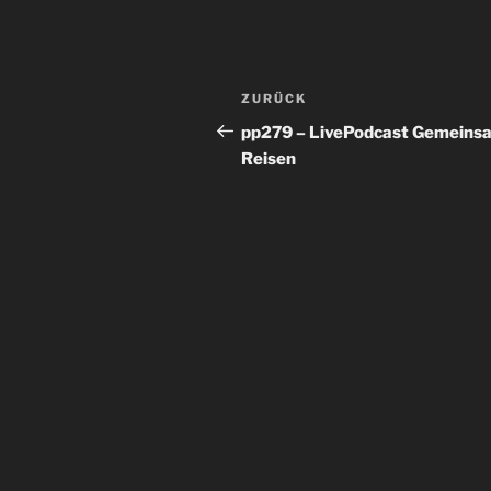
Beitragsnavigation
Vorheriger
ZURÜCK
Beitrag
pp279 – LivePodcast Gemeins
Reisen