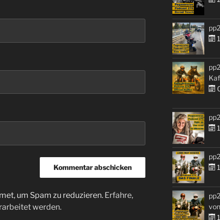
pp2
1
pp2
Kaf
0
pp2
1
pp2
1
met, um Spam zu reduzieren.
Erfahre,
pp2
arbeitet werden.
von
1