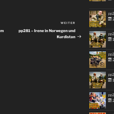
pp2
2
WEITER
Nächster
Beitrag
am
pp281 – Irene in Norwegen und
pp2
Kurdistan
1
pp2
2
pp2
1
pp2
2