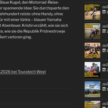
 Blaue Kugel, den Motorrad-Reise-
pp2
ber spannende Idee: Sie durchquerte den
1
Jahrhundert reiste: ohne Handy, ohne
ür mit einer türkis – blauen Yamaha
Abenteuer. Kristin erzählt, wie sie sich
pp2
, wie sie die Republik Pridnestrowje
2
iert verloren ging.
pp2
1
pp2
2
01.2026 bei Touratech West
pp2
1
pp2