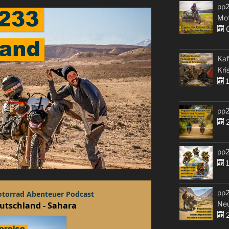
pp2
Mo
0
Kaf
Kri
1
pp2
2
pp2
1
pp2
Ne
2