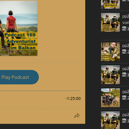
pp2
von
1
pp2
2
pp2
1
pp2
2
pp2
1