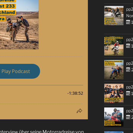
pp2
No
1
pp2
1
pp2
2
pp2
1
pp2
2
Interview über seine Motorradreise von