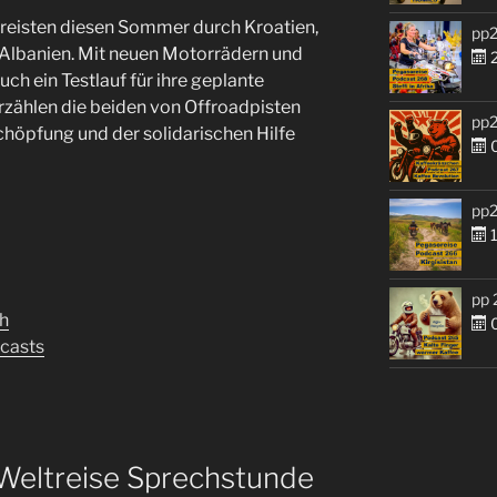
reisten diesen Sommer durch Kroatien,
pp2
Albanien. Mit neuen Motorrädern und
2
h ein Testlauf für ihre geplante
rzählen die beiden von Offroadpisten
pp2
höpfung und der solidarischen Hilfe
0
pp2
1
pp 
h
0
dcasts
Weltreise Sprechstunde