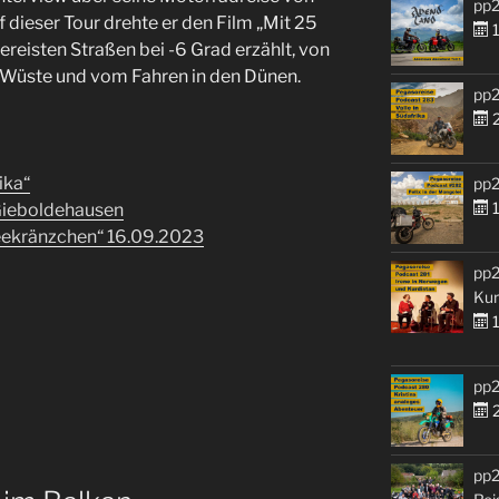
pp2
 dieser Tour drehte er den Film „Mit 25
1
ereisten Straßen bei -6 Grad erzählt, von
n Wüste und vom Fahren in den Dünen.
pp2
2
ika“
pp2
1
Gieboldehausen
eekränzchen“ 16.09.2023
pp2
Kur
1
pp2
2
pp2