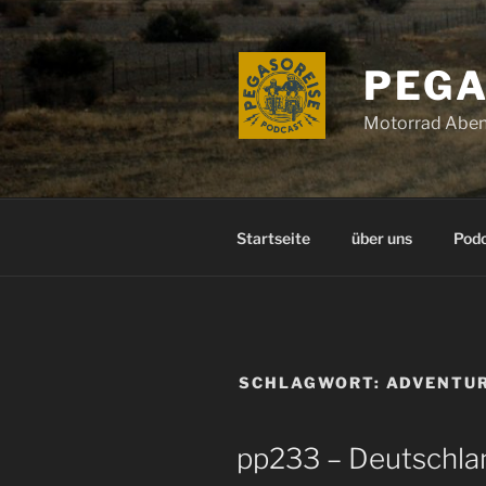
Zum
Inhalt
springen
PEGA
Motorrad Aben
Startseite
über uns
Pod
SCHLAGWORT:
ADVENTU
pp233 – Deutschla