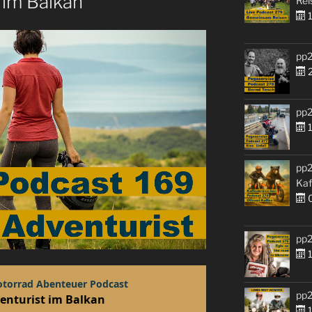
 im Balkan
Rei
1
pp2
2
pp2
1
pp2
Kaf
0
pp2
1
pp2
1