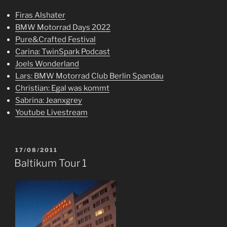
Firas Alshater
BMW Motorrad Days 2022
Pure&Crafted Festival
Carina: TwinSpark Podcast
Joels Wonderland
Lars: BMW Motorrad Club Berlin Spandau
Christian: Egal was kommt
Sabrina: Jeanxgrey
Youtube Livestream
VERÖFFENTLICHT
17/08/2011
AM
Baltikum Tour 1