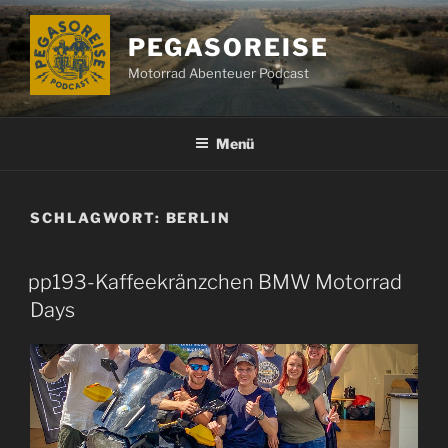
Zum
Inhalt
PEGASOREISE
springen
Motorrad Abenteuer Podcast
Menü
SCHLAGWORT:
BERLIN
pp193-Kaffeekränzchen BMW Motorrad
Days