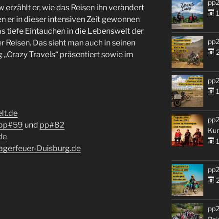
pp2
w erzählt er, wie das Reisen ihn verändert
1
n er in dieser intensiven Zeit gewonnen
das tiefe Eintauchen in die Lebenswelt der
pp2
 Reisen. Das sieht man auch in seinen
2
g „Crazy Travels“ präsentiert sowie im
pp2
1
lt.de
pp2
pp#59
und
pp#82
Kur
de
1
agerfeuer-Duisburg.de
pp2
2
pp2