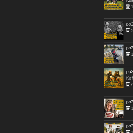
Rei
1
pp2
2
pp2
1
pp2
Kaf
0
pp2
1
pp2
1