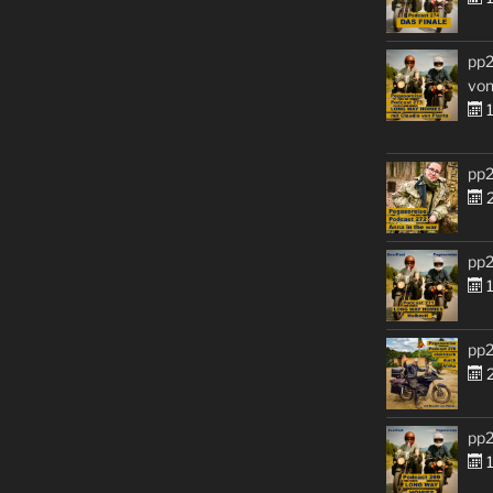
pp2
von
1
pp2
2
pp2
1
pp2
2
pp2
1