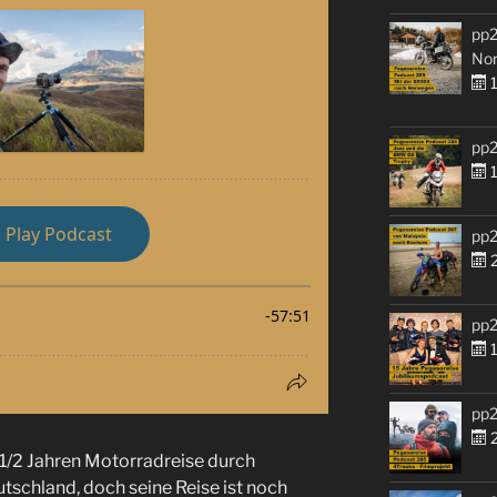
pp2
No
1
pp2
1
pp2
2
pp2
1
pp2
2
 1/2 Jahren Motorradreise durch
tschland, doch seine Reise ist noch