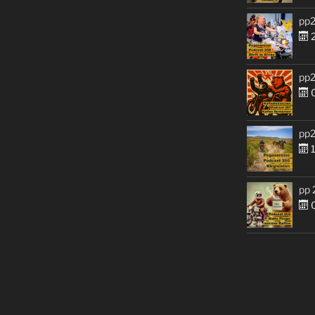
pp2
2
pp2
0
pp2
1
pp 
0