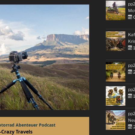
pp2
Mo
0
Kaf
Kri
1
pp2
2
pp2
1
pp2
Ne
2