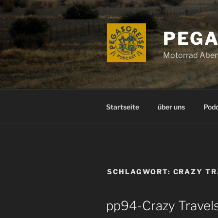
Zum
Inhalt
springen
PEGA
Motorrad Aben
Startseite
über uns
Pod
SCHLAGWORT:
CRAZY TR
pp94-Crazy Travel