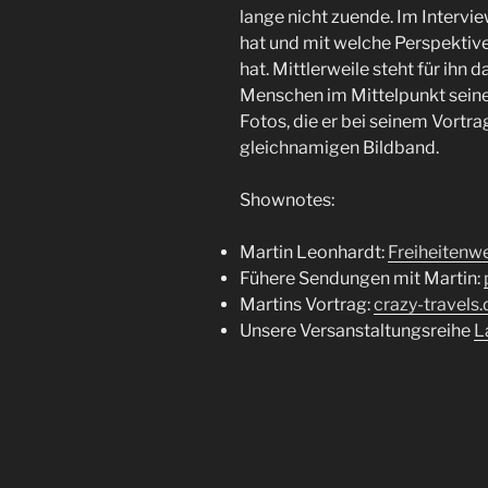
lange nicht zuende. Im Intervie
hat und mit welche Perspektive
hat. Mittlerweile steht für ihn 
Menschen im Mittelpunkt seiner
Fotos, die er bei seinem Vortra
gleichnamigen Bildband.
Shownotes:
Martin Leonhardt:
Freiheitenwe
Fühere Sendungen mit Martin:
Martins Vortrag:
crazy-travels.
Unsere Versanstaltungsreihe
L