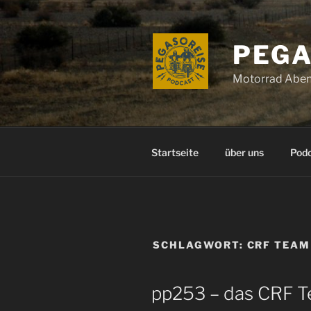
Zum
Inhalt
springen
PEGA
Motorrad Aben
Startseite
über uns
Pod
SCHLAGWORT:
CRF TEAM
pp253 – das CRF T