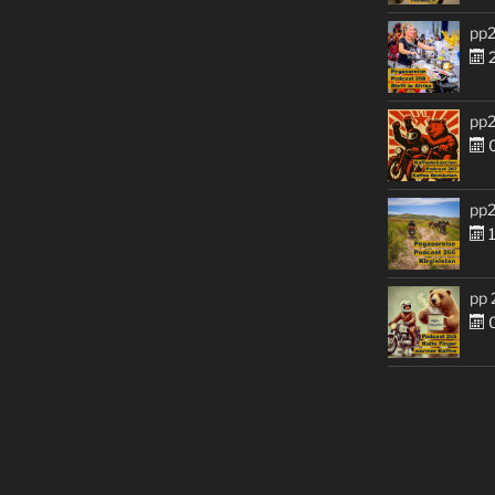
pp2
2
pp2
0
pp2
1
pp 
0