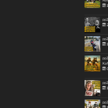
Rei
1
pp2
2
pp2
1
pp2
Kaf
0
pp2
1
pp2
1