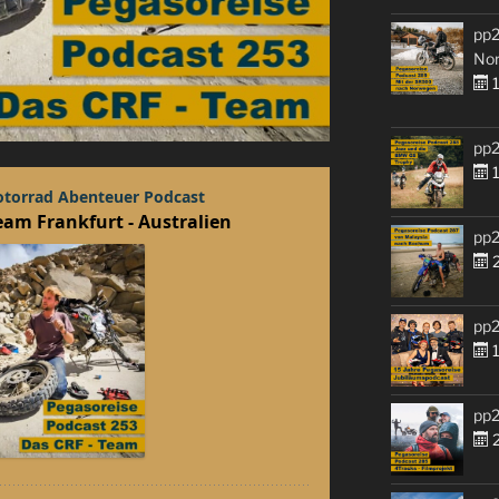
pp2
No
1
pp2
1
pp2
2
pp2
1
pp2
2