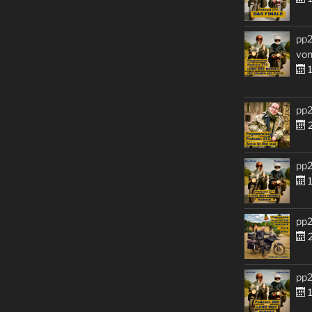
pp2
von
1
pp2
2
pp2
1
pp2
2
pp2
1