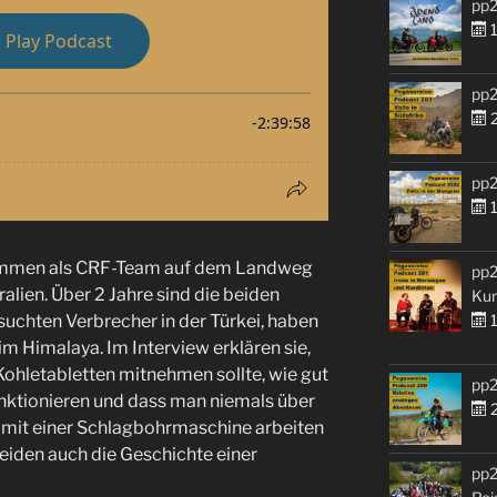
pp2
1
pp2
2
pp2
1
sammen als CRF-Team auf dem Landweg
pp2
alien. Über 2 Jahre sind die beiden
Kur
1
esuchten Verbrecher in der Türkei, haben
 im Himalaya. Im Interview erklären sie,
hletabletten mitnehmen sollte, wie gut
pp2
nktionieren und dass man niemals über
2
mit einer Schlagbohrmaschine arbeiten
beiden auch die Geschichte einer
pp2