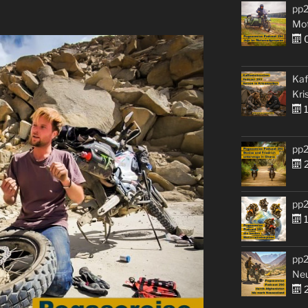
pp2
Mo
0
Kaf
Kri
1
pp2
2
pp2
1
pp2
Ne
2