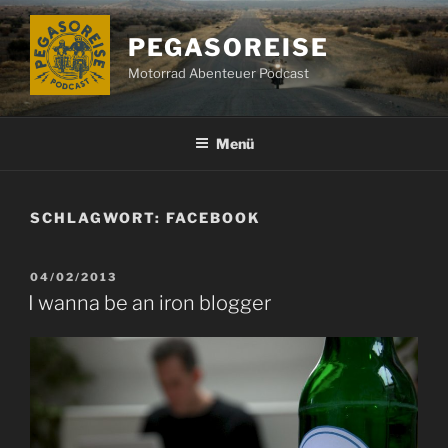
Zum
Inhalt
PEGASOREISE
springen
Motorrad Abenteuer Podcast
Menü
SCHLAGWORT:
FACEBOOK
VERÖFFENTLICHT
04/02/2013
AM
I wanna be an iron blogger