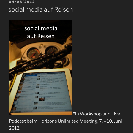
an
VERÖFFENTLICHT
04/06/2012
AM
iron
social media auf Reisen
blogger“
Ein Workshop und Live
Podcast beim
Horizons Unlimited Meeting
, 7. – 10. Juni
2012.