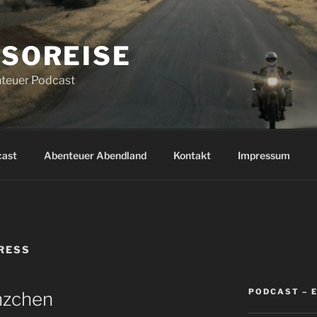
SOREISE
teuer Podcast
cast
Abenteuer Abendland
Kontakt
Impressum
RESS
PODCAST – 
nzchen