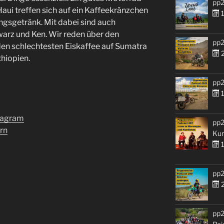
pp2
Haui treffen sich auf ein Kaffeekränzchen
1
ngsgetränk. Mit dabei sind auch
rz und Ken. Wir reden über den
pp2
den schlechtesten Eiskaffee auf Sumatra
2
hiopien.
pp2
1
stagram
pp2
rn
Kur
1
pp2
2
pp2