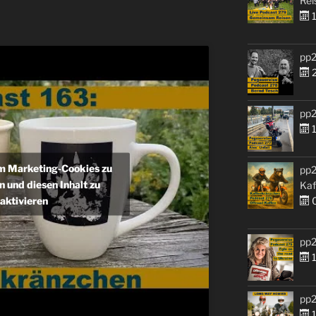
Rei
1
pp2
2
pp2
1
um Marketing-Cookies zu
pp2
n und diesen Inhalt zu
Kaf
aktivieren
0
pp2
1
pp2
1