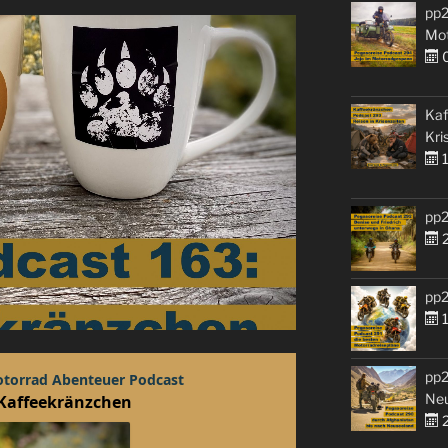
pp2
Mo
0
Kaf
Kri
1
pp2
2
pp2
1
pp2
Ne
2