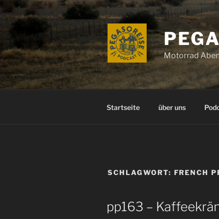
Zum
Inhalt
springen
PEGA
Motorrad Aben
Startseite
über uns
Pod
SCHLAGWORT:
FRENCH P
pp163 – Kaffeekrä