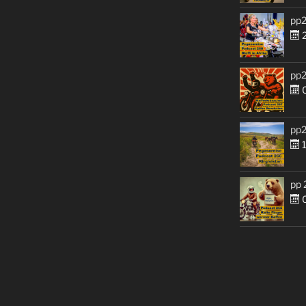
pp2
2
pp2
0
pp2
1
pp 
0