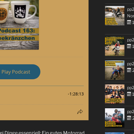
pp2
No
1
pp2
1
pp2
2
pp2
1
pp2
2
ei Dinge essenziell: Ein gutes Motorrad