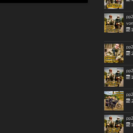
pp2
von
1
pp2
2
pp2
1
pp2
2
pp2
1