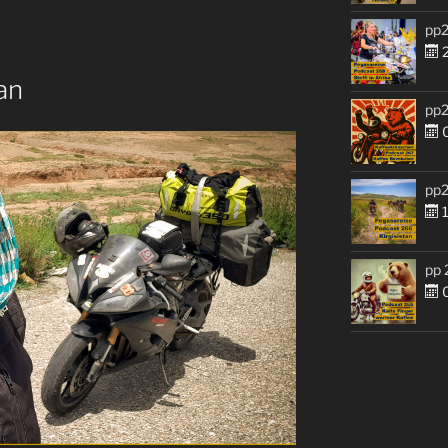
pp2
2
an
pp2
0
pp2
1
pp 
0