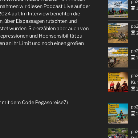
pp2
 nahmen wir diesen Podcast Live auf der
1
24 auf. Im Interview berichten die
en, über Eispassagen rutschten und
pp2
t wurden. Sie erzählen aber auch von
2
epressionen und Hochsensibilität zu
n an ihr Limit und noch einen großen
pp2
1
pp2
Kur
1
 mit dem Code Pegasoreise7)
pp2
2
pp2