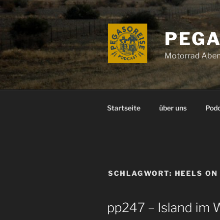
Zum
Inhalt
springen
PEGA
Motorrad Aben
Startseite
über uns
Pod
SCHLAGWORT:
HEELS ON
pp247 – Island im 