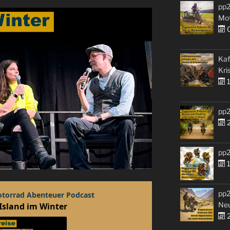
pp2
Mo
0
Kaf
Kri
1
pp2
2
pp2
1
pp2
Ne
2