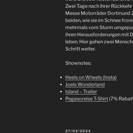
Zwei Tage nach ihrer Rückkehr
Messe Motorräder Dortmund 20
beiden, wie sie im Schnee fror
mehrmals vom Sturm umgepuste
ihren Herausforderungen mit D
leben. Hier gehen zwei Mensche
Schritt weiter.
Shownotes:
Heels on Wheels (Insta)
Joels Wonderland
Island – Trailer
Pegasoreise T-Shirt
(7% Rabatt
VERÖFFENTLICHT
27/02/2024