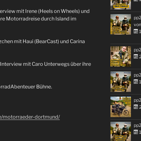
nterview mit Irene (Heels on Wheels) und
pp2
hre Motorradreise durch Island im
von
1
zchen mit Haui (BearCast) und Carina
pp2
2
: Interview mit Caro Unterwegs über ihre
pp2
1
torradAbenteuer Bühne.
pp2
2
e/motorraeder-dortmund/
pp2
1