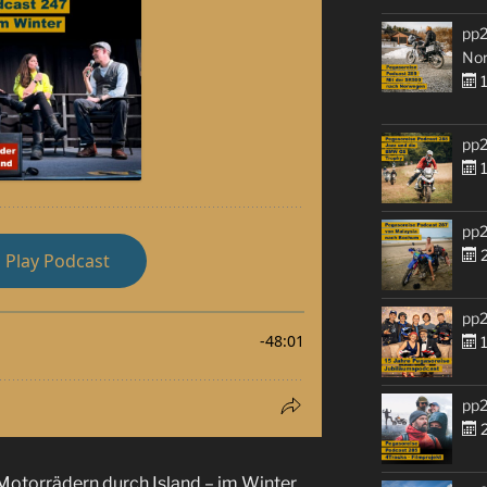
pp2
No
1
pp2
1
pp2
2
pp2
1
pp2
2
 Motorrädern durch Island – im Winter.