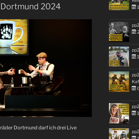
Rei
 Dortmund 2024
1
pp2
2
pp2
1
pp2
Kaf
0
pp2
1
äder Dortmund darf ich drei Live
pp2
1