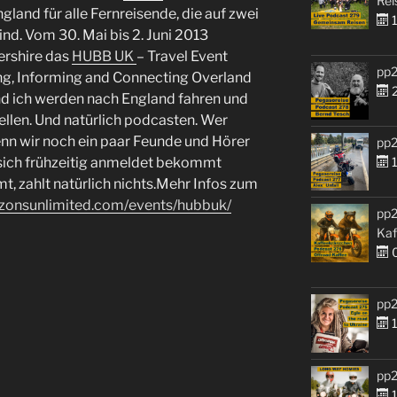
Rei
gland für alle Fernreisende, die auf zwei
1
d. Vom 30. Mai bis 2. Juni 2013
tershire das
HUBB UK
– Travel Event
pp2
ing, Informing and Connecting Overland
2
nd ich werden nach England fahren und
ellen. Und natürlich podcasten. Wer
nn wir noch ein paar Feunde und Hörer
pp2
r sich frühzeitig anmeldet bekommt
1
t, zahlt natürlich nichts.Mehr Infos zum
zonsunlimited.com/events/hubbuk/
pp2
Kaf
0
pp2
1
pp2
1