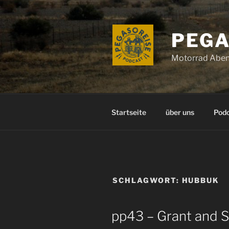
Zum
Inhalt
springen
PEGA
Motorrad Aben
Startseite
über uns
Pod
SCHLAGWORT:
HUBBUK
pp43 – Grant and 