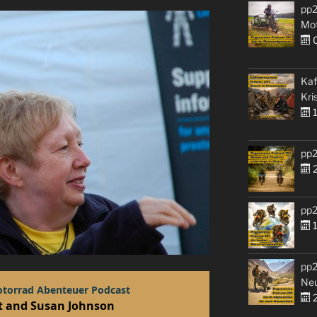
pp2
Mo
0
Kaf
Kri
1
pp2
2
pp2
1
pp2
Ne
2