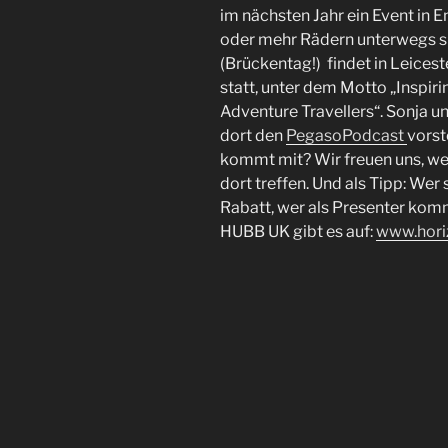
im nächsten Jahr ein Event in En
oder mehr Rädern unterwegs sin
(Brückentag!) findet in Leices
statt, unter dem Motto „Inspir
Adventure Travellers“. Sonja u
dort den
PegasoPodcast
vorst
kommt mit? Wir freuen uns, we
dort treffen. Und als Tipp: We
Rabatt, wer als Presenter komm
HUBB UK gibt es auf:
www.hori