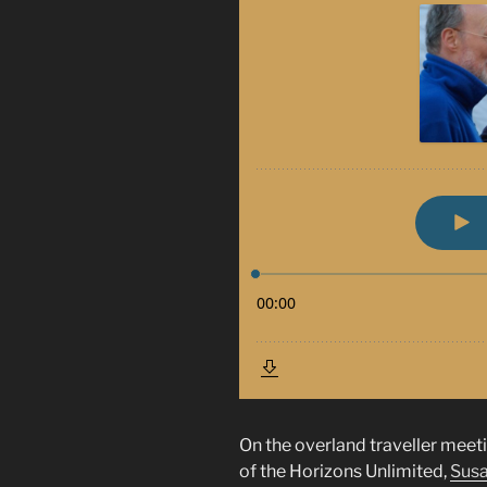
On the overland traveller meet
of the Horizons Unlimited,
Susa