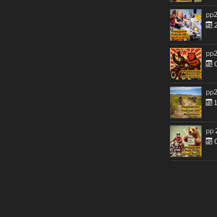
pp2
2
pp2
0
pp2
1
pp 
0