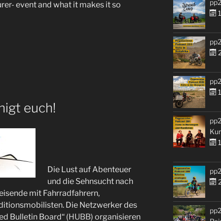
pp2
urer- event and what it makes it so
1
pp2
2
pp2
1
nigt euch!
pp2
Kur
1
Die Lust auf Abenteuer
pp2
und die Sehnsucht nach
2
eisende mit Fahrradfahrern,
itionsmobilisten. Die Netzwerker des
pp2
d Bulletin Board“ (
HUBB
) organisieren