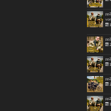
pp2
von
1
pp2
2
pp2
1
pp2
2
pp2
1