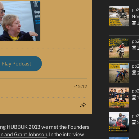
pp2
No
1
pp2
1
pp2
2
pp2
1
pp2
2
ing
HUBBUK
2013 we met the Founders
n and Grant Johnson
. In the interview