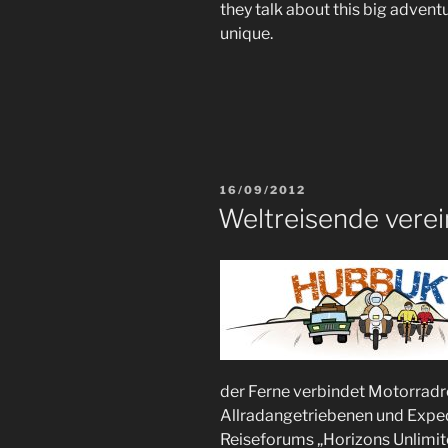
they talk about this big advent
unique.
VERÖFFENTLICHT
16/09/2012
AM
Weltreisende verei
der Ferne verbindet Motorradr
Allradangetriebenen und Exped
Reiseforums „Horizons Unlimite