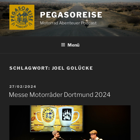
Zum
Inhalt
PEGASOREISE
springen
Motorrad Abenteuer Podcast
Menü
SCHLAGWORT:
JOEL GOLÜCKE
VERÖFFENTLICHT
27/02/2024
AM
Messe Motorräder Dortmund 2024