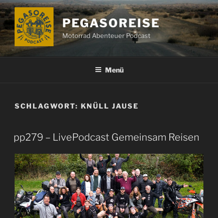
Zum
Inhalt
PEGASOREISE
springen
Motorrad Abenteuer Podcast
Menü
SCHLAGWORT:
KNÜLL JAUSE
pp279 – LivePodcast Gemeinsam Reisen