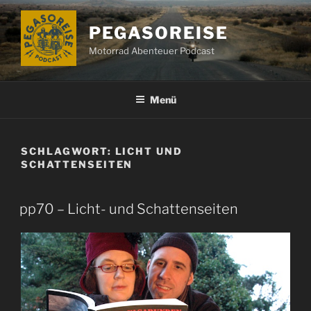
Zum
Inhalt
PEGASOREISE
springen
Motorrad Abenteuer Podcast
Menü
SCHLAGWORT:
LICHT UND
SCHATTENSEITEN
pp70 – Licht- und Schattenseiten