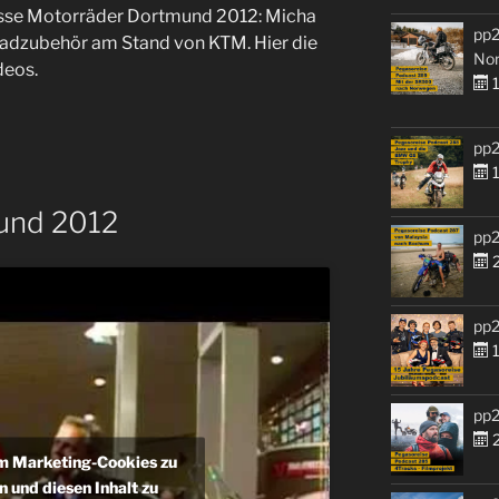
sse Motorräder Dortmund 2012: Micha
pp2
radzubehör am Stand von KTM. Hier die
No
deos.
1
pp2
1
und 2012
pp2
2
pp2
1
pp2
2
um Marketing-Cookies zu
n und diesen Inhalt zu