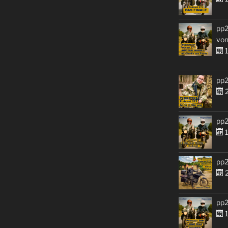
pp2
von
1
pp2
2
pp2
1
pp2
2
pp2
1