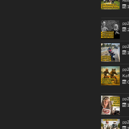
Rei
1
pp2
2
pp2
1
pp2
Kaf
0
pp2
1
pp2
1