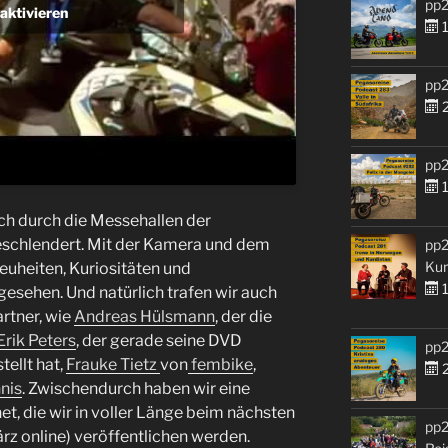
pp2
aktivieren
1
pp2
2
pp2
1
ch durch die Messehallen der
schlendert. Mit der Kamera und dem
pp2
Kur
euheiten, Kuriositäten und
1
esehen. Und natürlich trafen wir auch
artner, wie
Andreas Hülsmann
, der die
Erik Peters
, der gerade seine DVD
pp2
ellt hat,
Frauke Tietz
von
fembike
,
2
nis
. Zwischendurch haben wir eine
, die wir in voller Länge beim nächsten
pp2
z online) veröffentlichen werden.