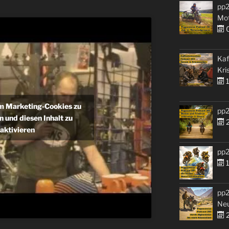
pp2
Mo
0
Kaf
Kri
1
um Marketing-Cookies zu
pp2
n und diesen Inhalt zu
2
aktivieren
pp2
1
pp2
Ne
2