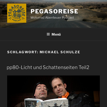
Zum
Inhalt
PEGASOREISE
springen
Motorrad Abenteuer Podcast
Menü
SCHLAGWORT:
MICHAEL SCHULZE
pp80-Licht und Schattenseiten Teil2