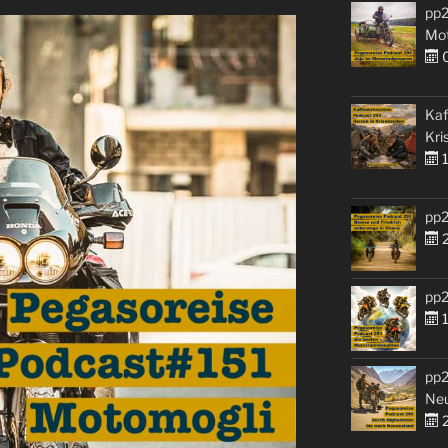
pp2
Mo
0
Kaf
Kri
1
pp2
2
pp2
1
pp2
Ne
2