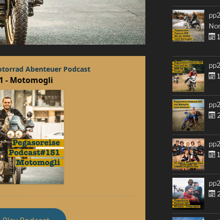
pp2
No
1
pp2
1
pp2
2
pp2
1
pp2
2