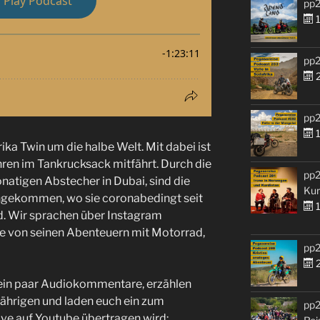
pp2
1
pp2
2
pp2
1
rika Twin um die halbe Welt. Mit dabei ist
ahren im Tankrucksack mitfährt. Durch die
pp2
natigen Abstecher in Dubai, sind die
Kur
 angekommen, wo sie coronabedingt seit
1
d. Wir sprachen über Instagram
te von seinen Abenteuern mit Motorrad,
pp2
2
 ein paar Audiokommentare, erzählen
jährigen und laden euch ein zum
pp2
ive auf Youtube übertragen wird: