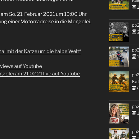
Rei
1
am So. 21. Februar 2021 um 19:00 Uhr
ung einer Motorradreise in die Mongolei.
pp2
2
pp2
al mit der Katze um die halbe Welt“
1
rviews auf Youtube
olei am 21.02.21 live auf Youtube
pp2
Kaf
0
pp2
1
pp2
1