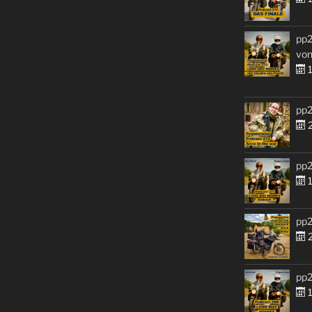
pp2
von
1
pp2
2
pp2
1
pp2
2
pp2
1