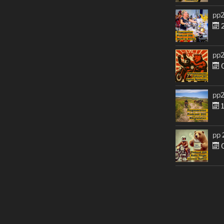
pp2
2
pp2
0
pp2
1
pp 
0