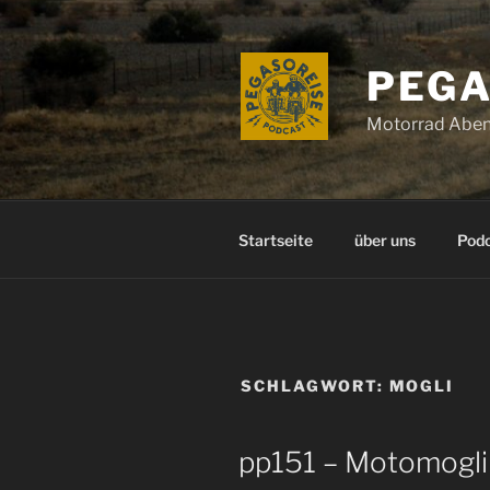
Zum
Inhalt
springen
PEGA
Motorrad Aben
Startseite
über uns
Pod
SCHLAGWORT:
MOGLI
pp151 – Motomogli