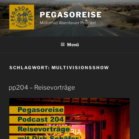
Zum
Inhalt
PEGASOREISE
springen
Motorrad Abenteuer Podcast
Menü
SCHLAGWORT:
MULTIVISIONSSHOW
pp204 – Reisevorträge