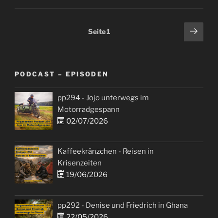
Seitennummerierung
Näch
Seite
1
Seit
der
Beiträge
PODCAST – EPISODEN
pp294 - Jojo unterwegs im
Motorradgespann
02/07/2026
Kaffeekränzchen - Reisen in
Krisenzeiten
19/06/2026
pp292 - Denise und Friedrich in Ghana
22/05/2026