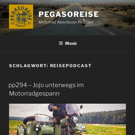
Zum
Inhalt
PEGASOREISE
springen
Motorrad Abenteuer Podcast
Menü
SCHLAGWORT:
REISEPODCAST
pp294 – Jojo unterwegs im
Motorradgespann