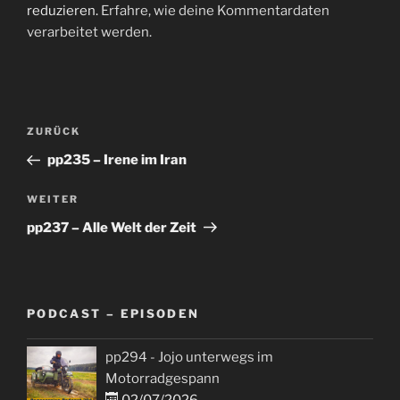
reduzieren.
Erfahre, wie deine Kommentardaten
verarbeitet werden.
Beitragsnavigation
Vorheriger
ZURÜCK
Beitrag
pp235 – Irene im Iran
Nächster
WEITER
Beitrag
pp237 – Alle Welt der Zeit
PODCAST – EPISODEN
pp294 - Jojo unterwegs im
Motorradgespann
02/07/2026