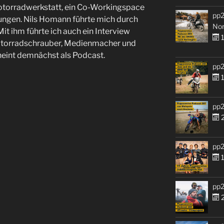
Motorradwerkstatt, ein Co-Workingspace
pp2
ungen. Nils Homann führte mich durch
No
 Mit ihm führte ich auch ein Interview
1
Motorradschrauber, Medienmacher und
heint demnächst als Podcast.
pp2
1
pp2
2
pp2
1
pp2
2