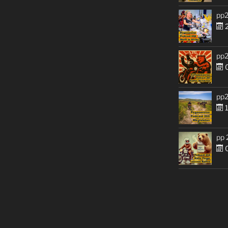
pp2
2
pp2
0
pp2
1
pp 
0