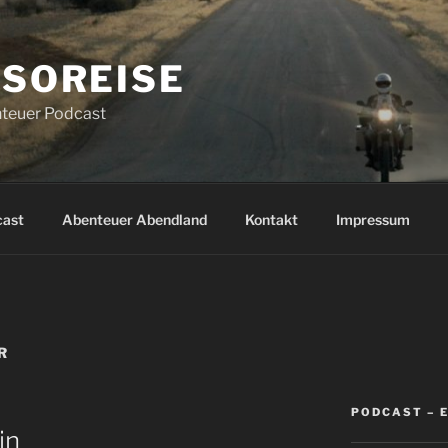
SOREISE
teuer Podcast
cast
Abenteuer Abendland
Kontakt
Impressum
R
PODCAST – 
in