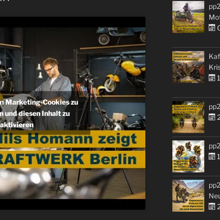
pp2
Mo
0
Kaf
Kri
1
um Marketing-Cookies zu
pp2
n und diesen Inhalt zu
2
aktivieren
pp2
1
pp2
Ne
2