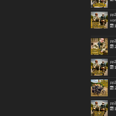
pp2
von
1
pp2
2
pp2
1
pp2
2
pp2
1