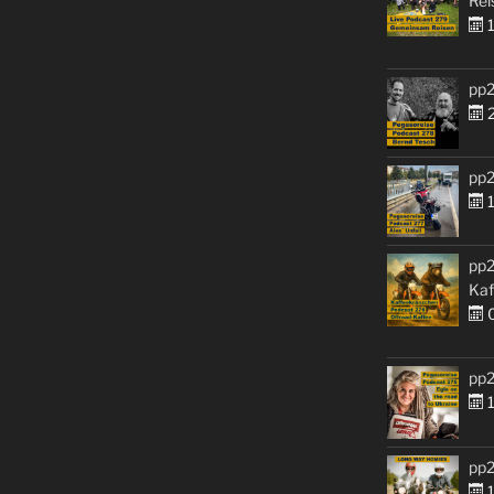
Rei
1
pp2
2
pp2
1
pp2
Kaf
0
pp2
1
pp2
1