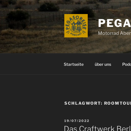
Zum
Inhalt
springen
PEGA
Motorrad Aben
Startseite
über uns
Pod
SCHLAGWORT:
ROOMTOU
VERÖFFENTLICHT
19/07/2022
AM
Das Craftwerk Berl