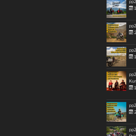
pp2
1
pp2
2
pp2
1
pp2
Kur
1
pp2
2
pp2