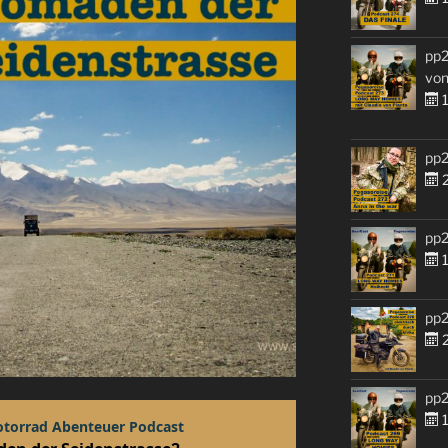
pp2
von
1
pp2
2
pp2
1
pp2
2
pp2
1