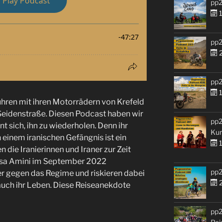
pp2
1
pp2
2
pp2
1
hren mit ihren Motorrädern von Krefeld
Seidenstraße. Diesen Podcast haben wir
pp2
sich, ihn zu wiederholen. Denn ihr
Kur
 einem iranischen Gefängnis ist ein
1
en die Iranierinnen und Iraner zur Zeit
hsa Amini im September 2022
pp2
r gegen das Regime und riskieren dabei
2
 auch ihr Leben. Diese Reiseanekdote
pp2