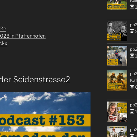
Rei
1
pp2
aße
2
023 in Pfaffenhofen
ockx
pp2
1
pp2
er Seidenstrasse2
Kaf
0
pp2
1
pp2
1