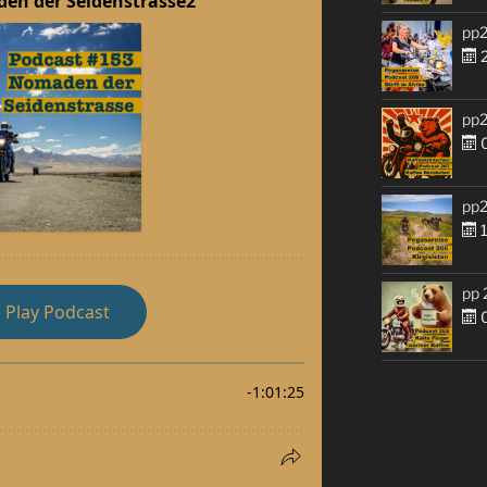
pp2
2
pp2
0
pp2
1
pp 
0