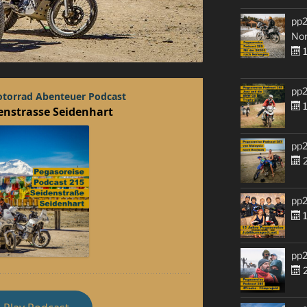
pp2
No
1
pp2
1
pp2
2
pp2
1
pp2
2