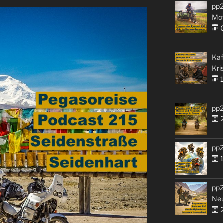
pp2
Mo
0
Kaf
Kri
1
pp2
2
pp2
1
pp2
Ne
2