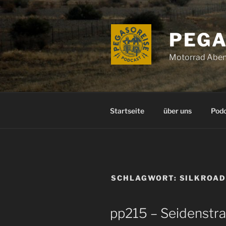
Zum
Inhalt
springen
PEGA
Motorrad Aben
Startseite
über uns
Pod
SCHLAGWORT:
SILKROAD
pp215 – Seidenstr