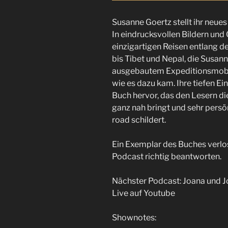
Susanne Goertz stellt ihr neue
In eindrucksvollen Bildern und
einzigartigen Reisen entlang d
bis Tibet und Nepal, die Susan
ausgebautem Expeditionsmobi
wie es dazu kam. Ihre tiefen E
Buch hervor, das den Lesern d
ganz nah bringt und sehr pers
road schildert.
Ein Exemplar des Buches verlos
Podcast richtig beantworten.
Nächster Podcast: Joana und Jo
Live auf Youtube
Shownotes: