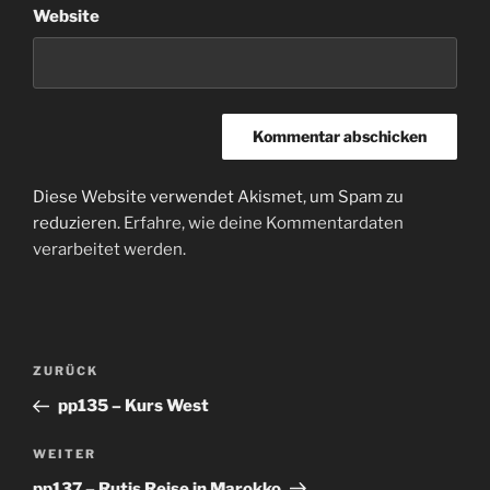
Website
Diese Website verwendet Akismet, um Spam zu
reduzieren.
Erfahre, wie deine Kommentardaten
verarbeitet werden.
Beitragsnavigation
Vorheriger
ZURÜCK
Beitrag
pp135 – Kurs West
Nächster
WEITER
Beitrag
pp137 – Rutis Reise in Marokko