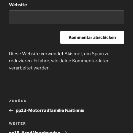
Website
Diese Website verwendet Akismet, um Spam zu
reduzieren.
Erfahre, wie deine Kommentardaten
verarbeitet werden.
Beitragsnavigation
Vorheriger
ZURÜCK
Beitrag
pp13-Motorradfamilie Kaitinnis
Nächster
WEITER
Beitrag
pp15-Krad Vagabunden