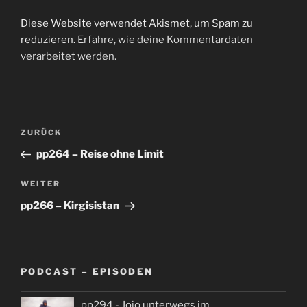
Diese Website verwendet Akismet, um Spam zu
reduzieren.
Erfahre, wie deine Kommentardaten
verarbeitet werden.
Beitragsnavigation
Vorheriger
ZURÜCK
Beitrag
pp264 – Reise ohne Limit
Nächster
WEITER
Beitrag
pp266 – Kirgisistan
PODCAST – EPISODEN
pp294 - Jojo unterwegs im