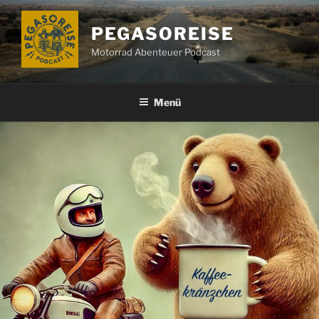
Zum
Inhalt
PEGASOREISE
springen
Motorrad Abenteuer Podcast
Menü