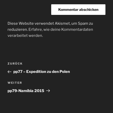
Diese Website verwendet Akismet, um Spam zu
reduzieren.
Erfahre, wie deine Kommentardaten
verarbeitet werden.
Beitragsnavigation
Vorheriger
ZURÜCK
Beitrag
pp77 – Expedition zu den Polen
Nächster
WEITER
Beitrag
pp79-Namibia 2015