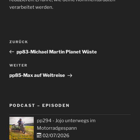
verarbeitet werden.
Beitragsnavigation
Vorheriger
ZURÜCK
Beitrag
pp83-Michael Martin Planet Wüste
Nächster
WEITER
Beitrag
pp85-Max auf Weltreise
PODCAST – EPISODEN
pp294 - Jojo unterwegs im
Motorradgespann
02/07/2026