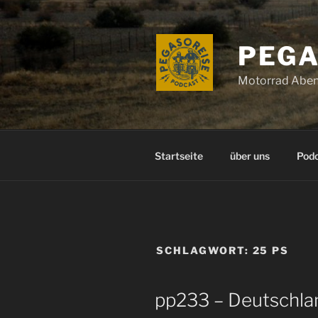
Zum
Inhalt
springen
PEGA
Motorrad Aben
Startseite
über uns
Pod
SCHLAGWORT:
25 PS
pp233 – Deutschla