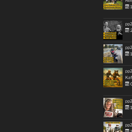
Rei
1
pp2
2
pp2
1
pp2
Kaf
0
pp2
1
pp2
1