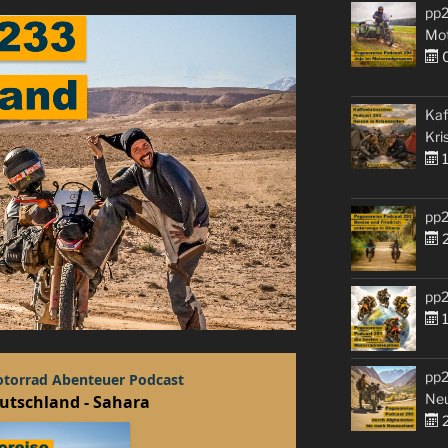
pp2
Mo
0
Kaf
Kri
1
pp2
2
pp2
1
pp2
Ne
2