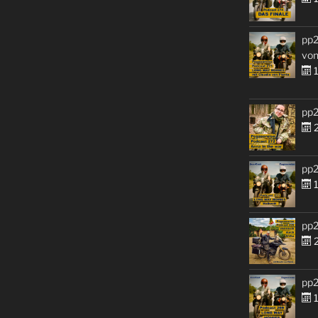
pp2
von
1
pp2
2
pp2
1
pp2
2
pp2
1