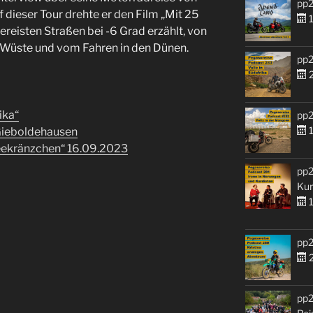
pp2
 dieser Tour drehte er den Film „Mit 25
1
ereisten Straßen bei -6 Grad erzählt, von
n Wüste und vom Fahren in den Dünen.
pp2
2
ika“
pp2
1
Gieboldehausen
eekränzchen“ 16.09.2023
pp2
Kur
1
pp2
2
pp2