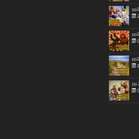
pp2
2
pp2
0
pp2
1
pp 
0