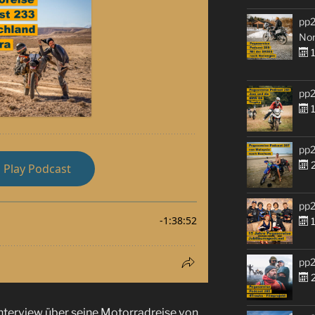
pp2
No
1
pp2
1
pp2
2
pp2
1
pp2
2
Interview über seine Motorradreise von