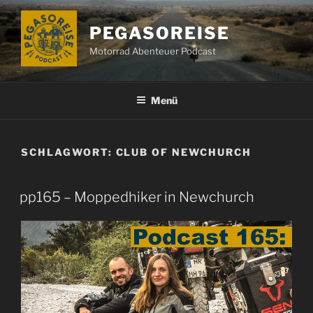
Zum
Inhalt
PEGASOREISE
springen
Motorrad Abenteuer Podcast
Menü
SCHLAGWORT:
CLUB OF NEWCHURCH
pp165 – Moppedhiker in Newchurch