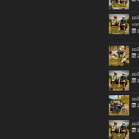
pp2
von
1
pp2
2
pp2
1
pp2
2
pp2
1