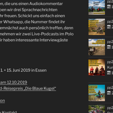
pp2
en, die uns einen Audiokommentar
1
ben wir drei Sprachnachrichten
r freuen. Schickt uns einfach einen
pp2
r Whatsapp, die Nummer findet ihr
2
 demnächst auch persönlich treffen, denn
9 nehmen wir zwei Live-Podcasts im Polo
ir haben interessante Interviewgäste
pp2
1
pp2
Kur
1. + 15. Juni 2019 in Essen
1
 am 12.10.2019
pp2
-Reisepreis „Die Blaue Kugel“
2
ion
pp2
:
Kontakt