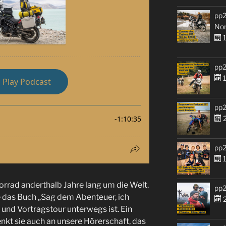
pp2
No
1
pp2
1
pp2
2
pp2
1
orrad anderthalb Jahre lang um die Welt.
pp2
ie das Buch „Sag dem Abenteuer, ich
2
und Vortragstour unterwegs ist. Ein
nkt sie auch an unsere Hörerschaft, das