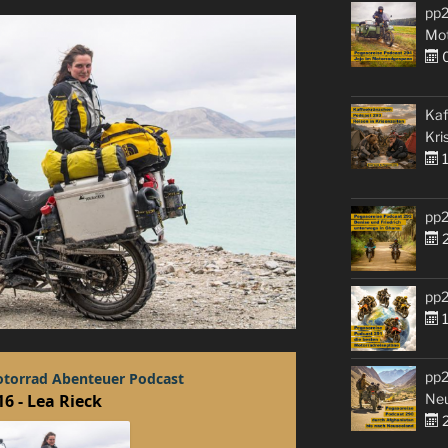
pp2
Mo
0
Kaf
Kri
1
pp2
2
pp2
1
pp2
Ne
2