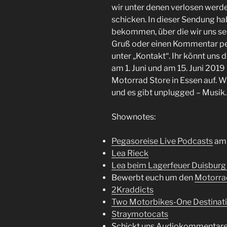
wir unter denen verlosen werd
schicken. In dieser Sendung ha
bekommen, über die wir uns seh
Gruß oder einen Kommentar pe
unter „Kontakt“. Ihr könnt uns
am 1. Juni und am 15. Juni 201
Motorrad Store in Essen auf. W
und es gibt unplugged – Musik.
Shownotes:
Pegasoreise Live Podcasts
am 
Lea Rieck
Lea beim Lagerfeuer Duisburg
Bewerbt euch um den
Motorrad
2Kraddicts
Two Motorbikes-One Destinat
Straymotocats
Schickt uns Audiokommentare