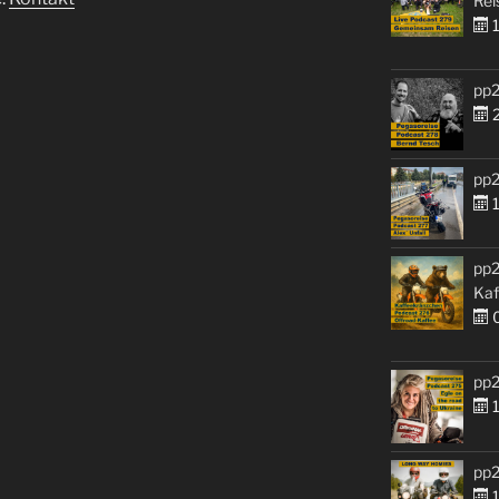
Rei
1
pp2
2
pp2
1
pp2
Kaf
0
pp2
1
pp2
1