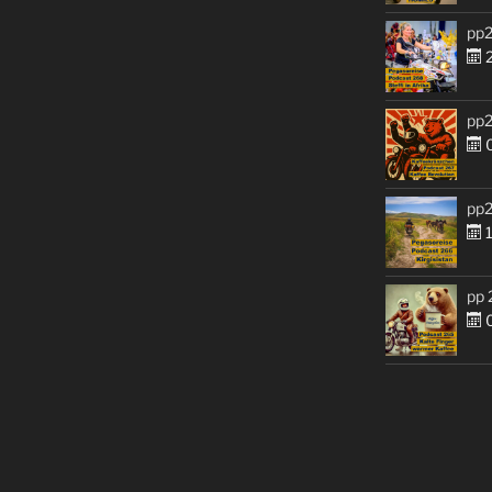
pp2
2
pp2
0
pp2
1
pp 
0