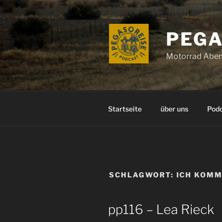
Zum
Inhalt
springen
PEGA
Motorrad Aben
Startseite
über uns
Pod
SCHLAGWORT:
ICH KOM
pp116 – Lea Rieck