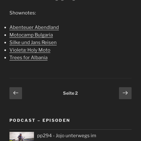
Shownotes:
Abenteuer Abendland
Motocamp Bulgaria
Silke und Jans Reisen
Violeta: Holy Moto
Trees for Albania
Seitennummerierung
Vorherige
Näch
Seite
2
Seite
Seit
der
Beiträge
PODCAST – EPISODEN
pp294 - Jojo unterwegs im