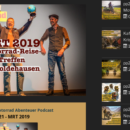
pp2
Mo
0
Kaf
Kri
1
pp2
2
pp2
1
pp2
Ne
2