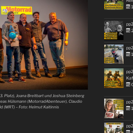
Rei
1
pp2
2
pp2
1
pp2
Kaf
0
3. Platz), Joana Breitbart und Joshua Steinberg
Andreas Hülsmann (MotorradAbenteuer), Claudio
pp2
d (MRT) – Foto: Helmut Kaitinnis
1
pp2
1