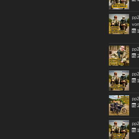
pp2
von
1
pp2
2
pp2
1
pp2
2
pp2
1