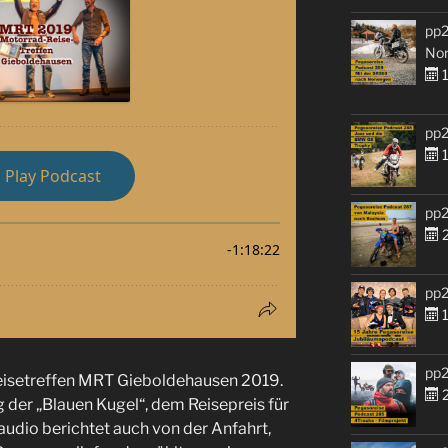
pp2
No
1
pp2
1
pp2
2
pp2
1
pp2
eisetreffen MRT Gieboldehausen 2019.
2
g der „Blauen Kugel“, dem Reisepreis für
audio berichtet auch von der Anfahrt,