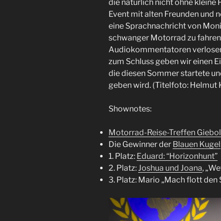
die natürlich nicht ohne kleine
Event mit alten Freunden und 
eine Sprachnachricht von Monika
schwanger Motorrad zu fahren.
Audiokommentatoren verlosen 
zum Schluss geben wir einen Ei
die diesen Sommer startete un
geben wird. (Titelfoto: Helmut K
Shownotes:
Motorrad-Reise-Treffen Giebo
Die Gewinner der
Blauen Kugel
1. Platz:
Eduard: “Horizonhunt”
2. Platz:
Joshua und Joana
, „W
3. Platz: Mario „Mach flott den