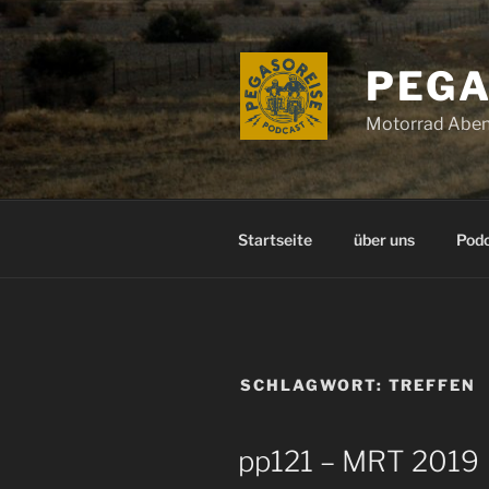
Zum
Inhalt
springen
PEGA
Motorrad Aben
Startseite
über uns
Pod
SCHLAGWORT:
TREFFEN
pp121 – MRT 2019