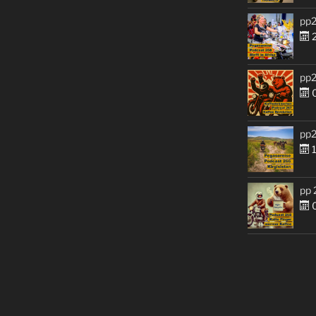
pp2
2
pp2
0
pp2
1
pp 
0