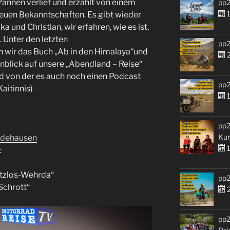
 Pannen verlief und erzählt von einem
pp2
1
neuen Bekanntschaften. Es gibt wieder
 und Christian, wir erfahren, wie es ist,
 Unter den letzten
pp2
wir das Buch „Ab in den Himalaya“und
2
nblick auf unsere „Abendland – Reise“
d von der es auch noch einen Podcast
pp2
aitinnis)
1
pp2
Kur
ldehausen
1
:
etzlos-Wehrda“
pp2
 Schrott“
2
pp2