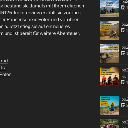
pp2
ng bestand sie damals mit ihrem eigenen
1
R125. Im Interview erzählt sie von ihrer
ner Pannenserie in Polen und von ihrer
pp2
ia. Jetzt stieg sie auf ein neueres
2
und ist bereit für weitere Abenteuer.
pp2
1
rrad
tra
pp2
 Polen
Kur
1
pp2
2
pp2