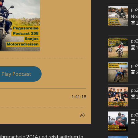
pp2
No
1
pp2
1
pp2
2
pp2
1
pp2
2
hrerschein 2014 und reist seitdem in