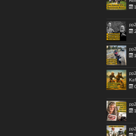
Rei
1
pp2
2
pp2
1
pp2
Kaf
0
pp2
1
pp2
1