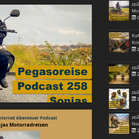
pp2
Mo
0
Kaf
Kri
1
pp2
2
pp2
1
pp2
Ne
2