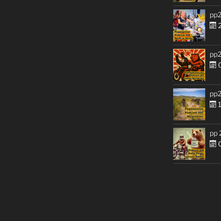
pp2
2
pp2
0
pp2
1
pp 
0