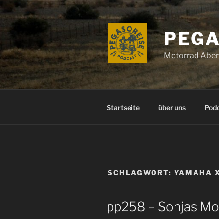
Zum
Inhalt
springen
PEGA
Motorrad Aben
Startseite
über uns
Pod
SCHLAGWORT:
YAMAHA 
pp258 – Sonjas Mo