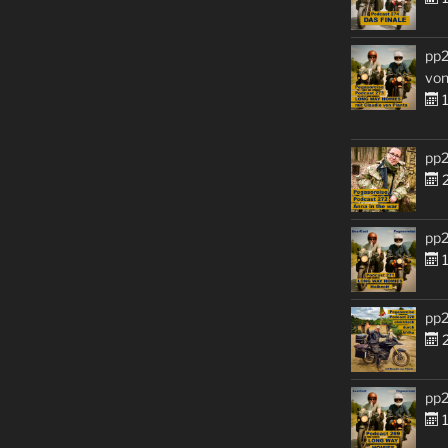
pp2
von
1
pp2
2
pp2
1
pp2
2
pp2
1