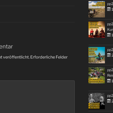
pp2
1
pp2
Kur
1
entar
pp2
2
 veröffentlicht.
Erforderliche Felder
pp2
Rei
1
pp2
2