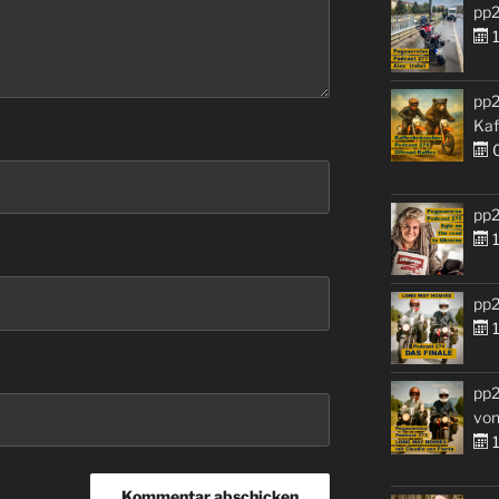
pp2
1
pp2
Kaf
0
pp2
1
pp2
1
pp2
von
1