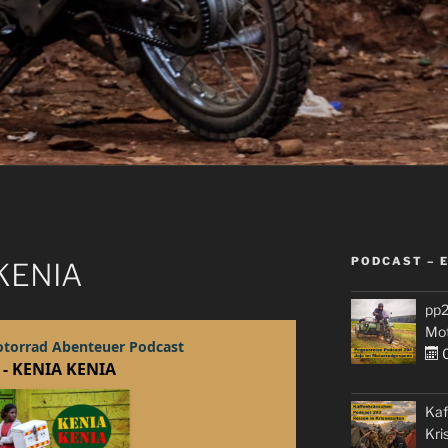
PODCAST – 
 KENIA
pp2
Mo
0
Kaf
Kri