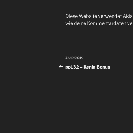
Diese Website verwendet Akis
wie deine Kommentardaten ver
Beitragsnavigation
Vorheriger
ZURÜCK
Beitrag
pp132 – Kenia Bonus