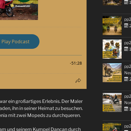
1
pp2
2
pp2
1
pp2
Ne
2
pp2
war ein großartiges Erlebnis. Der Maler
No
den, ihn in seiner Heimat zu besuchen.
1
enia mit zwei Mopeds zu durchqueren.
pp2
Adam und seinem Kumpel Dancan durch