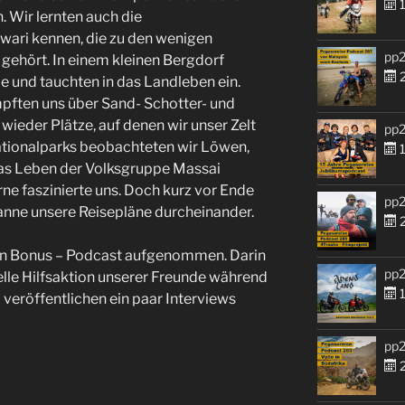
1
. Wir lernten auch die
ari kennen, die zu den wenigen
pp2
 gehört. In einem kleinen Bergdorf
2
le und tauchten in das Landleben ein.
pften uns über Sand- Schotter- und
ieder Plätze, auf denen wir unser Zelt
pp2
ationalparks beobachteten wir Löwen,
1
das Leben der Volksgruppe Massai
e faszinierte uns. Doch kurz vor Ende
pp2
anne unsere Reisepläne durcheinander.
2
nen Bonus – Podcast aufgenommen. Darin
pp2
elle Hilfsaktion unserer Freunde während
1
 veröffentlichen ein paar Interviews
pp2
2