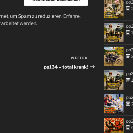
pp2
2
met, um Spam zu reduzieren.
Erfahre,
arbeitet werden.
pp2
1
pp2
2
WEITER
Nächster
Beitrag
pp134 – total krank!
pp2
1
pp2
2
pp2
0