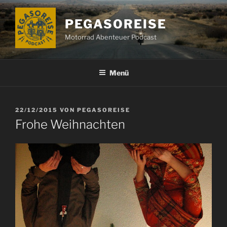
Zum
Inhalt
PEGASOREISE
springen
Motorrad Abenteuer Podcast
Menü
VERÖFFENTLICHT
22/12/2015
VON
PEGASOREISE
AM
Frohe Weihnachten