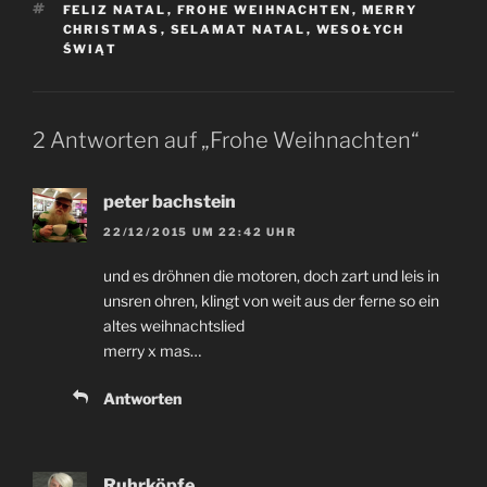
SCHLAGWÖRTER
FELIZ NATAL
,
FROHE WEIHNACHTEN
,
MERRY
CHRISTMAS
,
SELAMAT NATAL
,
WESOŁYCH
ŚWIĄT
2 Antworten auf „Frohe Weihnachten“
peter bachstein
22/12/2015 UM 22:42 UHR
und es dröhnen die motoren, doch zart und leis in
unsren ohren, klingt von weit aus der ferne so ein
altes weihnachtslied
merry x mas…
Antworten
Ruhrköpfe