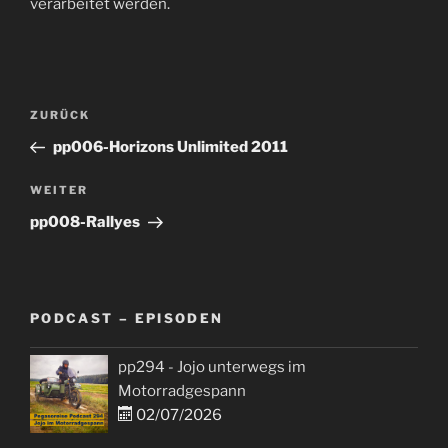
verarbeitet werden.
Beitragsnavigation
Vorheriger
ZURÜCK
Beitrag
pp006-Horizons Unlimited 2011
Nächster
WEITER
Beitrag
pp008-Rallyes
PODCAST – EPISODEN
pp294 - Jojo unterwegs im
Motorradgespann
02/07/2026