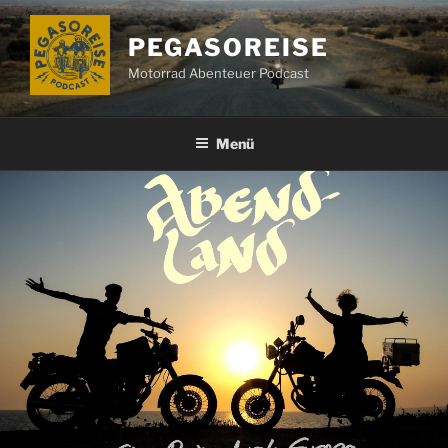
Zum
Inhalt
PEGASOREISE
springen
Motorrad Abenteuer Podcast
Menü