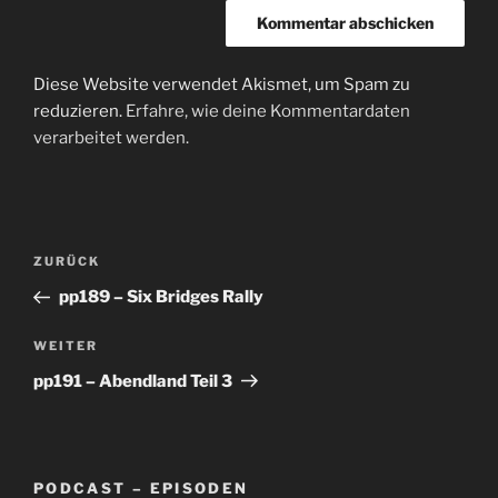
Diese Website verwendet Akismet, um Spam zu
reduzieren.
Erfahre, wie deine Kommentardaten
verarbeitet werden.
Beitragsnavigation
Vorheriger
ZURÜCK
Beitrag
pp189 – Six Bridges Rally
Nächster
WEITER
Beitrag
pp191 – Abendland Teil 3
PODCAST – EPISODEN