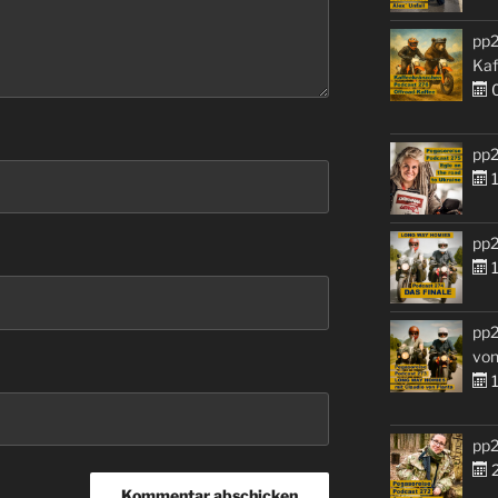
pp2
Kaf
0
pp2
1
pp2
1
pp2
von
1
pp2
2