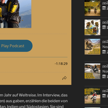
pp2
2
pp2
1
pp2
Ne
2
pp2
No
1
pp2
em Jahr auf Weltreise. Im Interview, das
1
en) aus gaben, erzählen die beiden von
stan, Indien und Südostasien. Sie sind