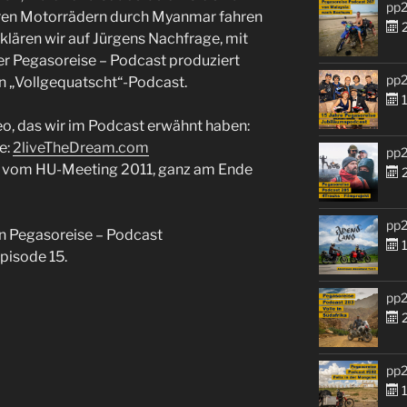
pp2
 ihren Motorrädern durch Myanmar fahren
2
klären wir auf Jürgens Nachfrage, mit
er Pegasoreise – Podcast produziert
pp2
en „Vollgequatscht“-Podcast.
1
deo, das wir im Podcast erwähnt haben:
e:
2liveTheDream.com
pp2
vom HU-Meeting 2011, ganz am Ende
2
pp2
n Pegasoreise – Podcast
1
pisode 15.
pp2
2
pp2
1