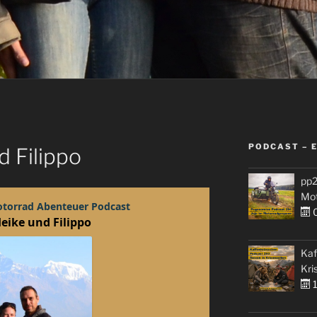
PODCAST – 
d Filippo
pp2
Mo
0
Kaf
Kri
1