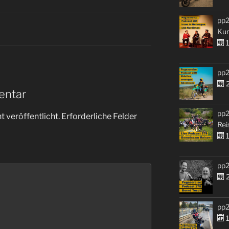
pp2
Kur
1
pp2
2
entar
pp2
 veröffentlicht.
Erforderliche Felder
Rei
1
pp2
2
pp2
1