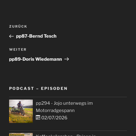
Beitragsnavigation
Vorheriger
ZURÜCK
Beitrag
pp87-Bernd Tesch
Nächster
WEITER
Beitrag
pp89-Doris Wiedemann
PODCAST – EPISODEN
pp294 - Jojo unterwegs im
Motorradgespann
02/07/2026