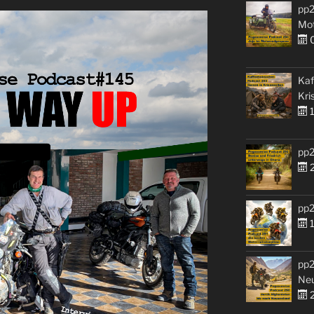
pp2
Mo
0
Kaf
Kri
1
pp2
2
pp2
1
pp2
Ne
2