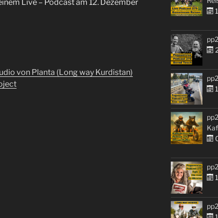
Rei
 einem Live – Podcast am 12. Dezember
1
pp2
2
udio von Planta (Long way Kurdistan)
pp2
oject
1
pp2
Kaf
0
pp2
1
pp2
1