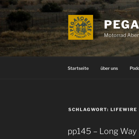
Zum
Inhalt
springen
PEGA
Motorrad Aben
Startseite
über uns
Pod
SCHLAGWORT:
LIFEWIRE
pp145 – Long Way