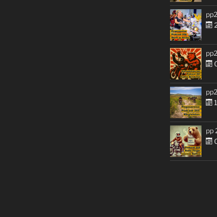
pp2
2
pp2
0
pp2
1
pp 
0