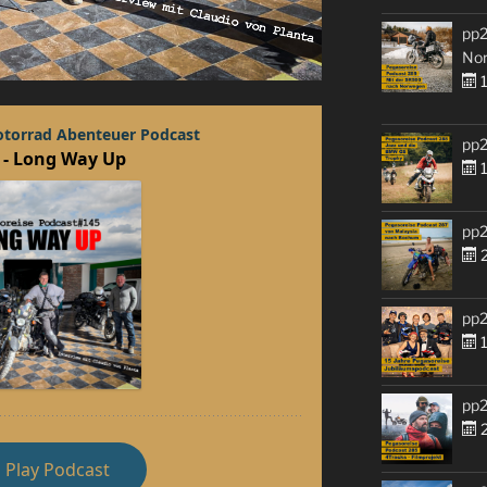
pp2
No
1
pp2
1
pp2
2
pp2
1
pp2
2