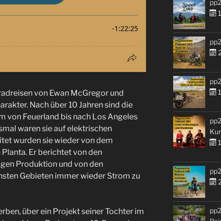
pp2
1
pp2
2
pp2
1
rradreisen von Ewan McGregor und
rakter. Nach über 10 Jahren sind die
m von Feuerland bis nach Los Angeles
pp2
smal waren sie auf elektrischen
Kur
itet wurden sie wieder von dem
1
Planta. Er berichtet von den
igen Produktion und von den
pp2
ensten Gebieten immer wieder Strom zu
2
pp2
rben, über ein Projekt seiner Tochter im