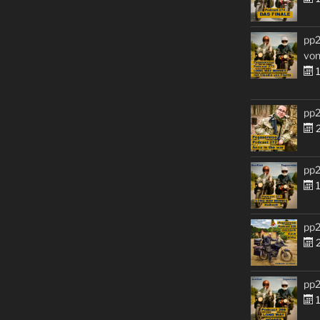
pp2
von
1
pp2
2
pp2
1
pp2
2
pp2
1