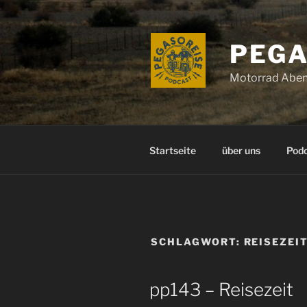
Zum
Inhalt
springen
PEGA
Motorrad Aben
Startseite
über uns
Pod
SCHLAGWORT:
REISEZEI
pp143 – Reisezeit