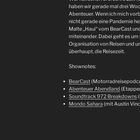
haben wir gerade mal drei Woch
Abenteuer. Wenn ich mich vorbe
nicht gerade eine Pandemie he
Malte „Haui“ vom BearCast und
miteinander. Dabei geht es um 
Organisation von Reisen und um
überhaupt, die Reisezeit.
Shownotes:
BearCast
(Motorradreisepodcas
Abenteuer Abendland
(Etappen
Soundtrack 972 Breakdowns
(
Mondo Sahara
(mit Austin Vin