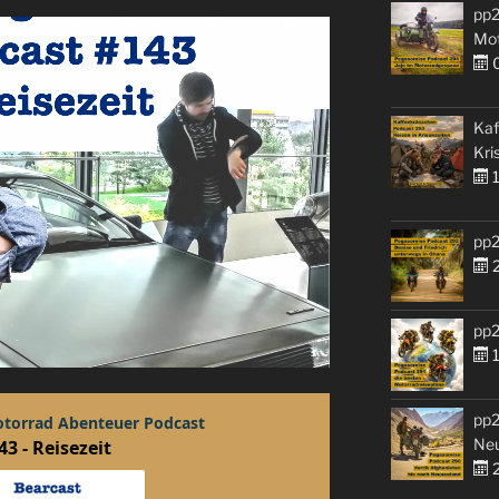
pp2
Mo
0
Kaf
Kri
1
pp2
2
pp2
1
pp2
Ne
2