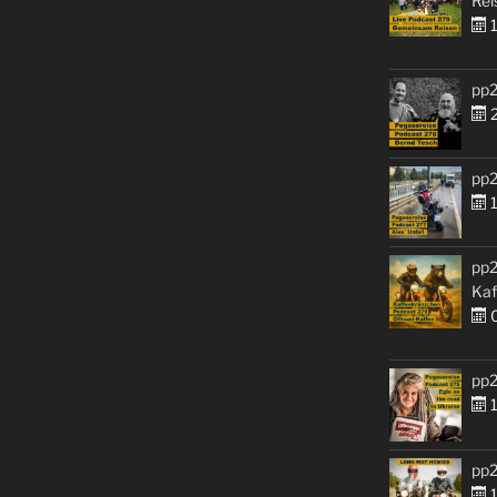
Rei
1
pp2
2
pp2
1
pp2
Kaf
0
pp2
1
pp2
1