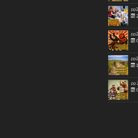
pp2
2
pp2
0
pp2
1
pp 
0