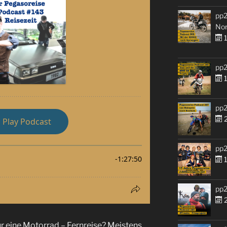
pp2
No
1
pp2
1
pp2
2
pp2
1
pp2
2
für eine Motorrad – Fernreise? Meistens