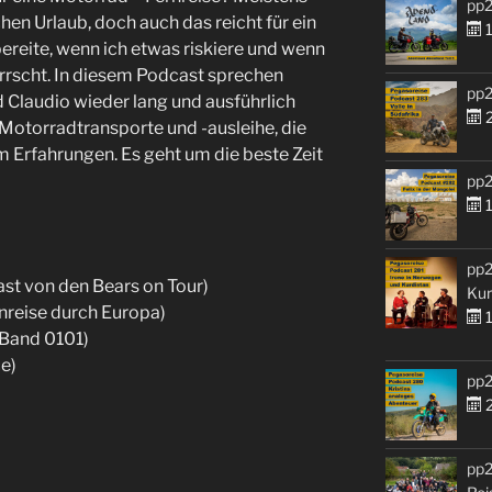
pp2
en Urlaub, doch auch das reicht für ein
1
reite, wenn ich etwas riskiere und wenn
rrscht. In diesem Podcast sprechen
pp2
 Claudio wieder lang und ausführlich
2
Motorradtransporte und -ausleihe, die
 Erfahrungen. Es geht um die beste Zeit
pp2
1
pp2
t von den Bears on Tour)
Kur
reise durch Europa)
1
Band 0101)
ce)
pp2
2
pp2