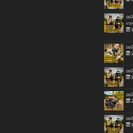
pp2
von
1
pp2
2
pp2
1
pp2
2
pp2
1