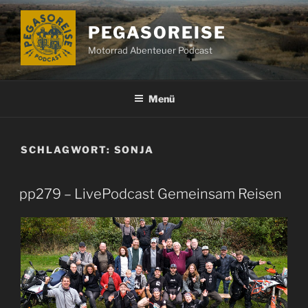
Zum
Inhalt
PEGASOREISE
springen
Motorrad Abenteuer Podcast
Menü
SCHLAGWORT:
SONJA
pp279 – LivePodcast Gemeinsam Reisen