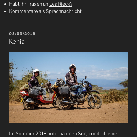
Habt ihr Fragen an
Lea Rieck?
Kommentare als Sprachnachricht
VERÖFFENTLICHT
03/03/2019
AM
Kenia
Im Sommer 2018 unternahmen Sonja und ich eine