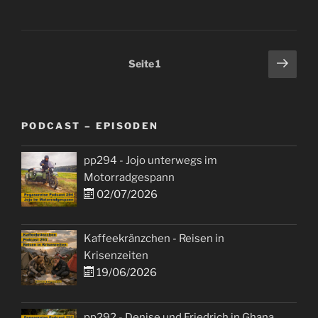
Seitennummerierung
Näch
Seite
1
Seit
der
Beiträge
PODCAST – EPISODEN
pp294 - Jojo unterwegs im
Motorradgespann
02/07/2026
Kaffeekränzchen - Reisen in
Krisenzeiten
19/06/2026
pp292 - Denise und Friedrich in Ghana