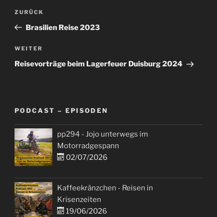
Beitragsnavigation
Vorheriger
ZURÜCK
Beitrag
Brasilien Reise 2023
Nächster
WEITER
Beitrag
Reisevorträge beim Lagerfeuer Duisburg 2024
PODCAST – EPISODEN
pp294 - Jojo unterwegs im
Motorradgespann
02/07/2026
Kaffeekränzchen - Reisen in
Krisenzeiten
19/06/2026