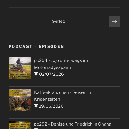
Seitennummerierung
Näch
Seite
1
Seit
der
Beiträge
PODCAST – EPISODEN
pp294 - Jojo unterwegs im
Motorradgespann
02/07/2026
Kaffeekränzchen - Reisen in
Krisenzeiten
19/06/2026
pp292 - Denise und Friedrich in Ghana