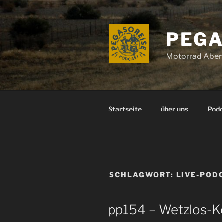
Zum
Inhalt
springen
PEGA
Motorrad Aben
Startseite
über uns
Pod
SCHLAGWORT:
LIVE-POD
pp154 – Wetzlos-K