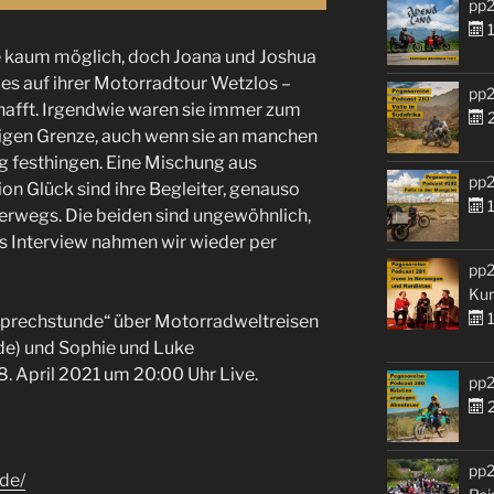
pp2
1
rne kaum möglich, doch Joana und Joshua
es auf ihrer Motorradtour Wetzlos –
pp2
hafft. Irgendwie waren sie immer zum
2
htigen Grenze, auch wenn sie an manchen
g festhingen. Eine Mischung aus
pp2
n Glück sind ihre Begleiter, genauso
1
rwegs. Die beiden sind ungewöhnlich,
ses Interview nahmen wir wieder per
pp2
Kur
1
„Sprechstunde“ über Motorradweltreisen
de) und Sophie und Luke
8. April 2021 um 20:00 Uhr Live.
pp2
2
pp2
de/