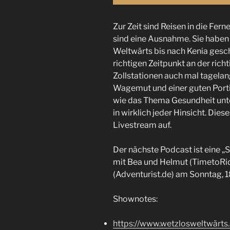
Zur Zeit sind Reisen in die Fe
sind eine Ausnahme. Sie haben 
Weltwärts bis nach Kenia gesc
richtigen Zeitpunkt an der ric
Zollstationen auch mal tagelan
Wagemut und einer guten Portio
wie das Thema Gesundheit unte
in wirklich jeder Hinsicht. Die
Livestream auf.
Der nächste Podcast ist eine 
mit Bea und Helmut (TimetoRi
(Adventurist.de) am Sonntag, 1
Shownotes:
https://www.wetzlosweltwärts.