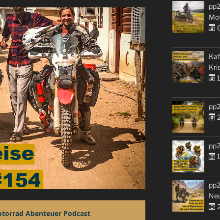
pp2
Mo
0
Kaf
Kri
1
pp2
2
pp2
1
pp2
Ne
2