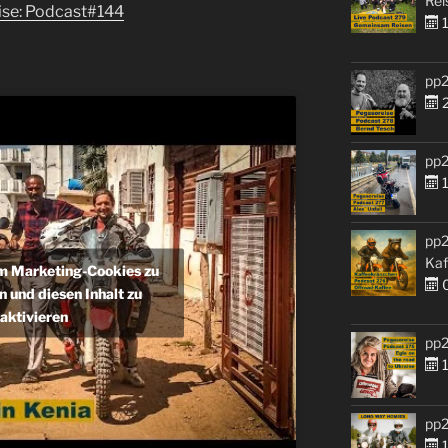
Rei
eise: Podcast#144
1
pp2
2
pp2
1
pp2
Kaf
um Marketing-Cookies zu
0
n und diesen Inhalt zu
aktivieren
pp2
1
pp2
1