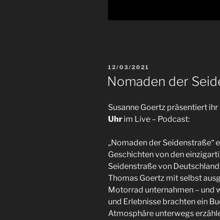
VERÖFFENTLICHT
12/03/2021
AM
Nomaden der Seide
Susanne Goertz präsentiert ih
Uhr
im Live – Podcast:
„Nomaden der Seidenstraße“ erz
Geschichten von den einzigarti
Seidenstraße von Deutschland 
Thomas Goertz mit selbst aus
Motorrad unternahmen – und wi
und Erlebnisse brachten ein Bu
Atmosphäre unterwegs erzähler