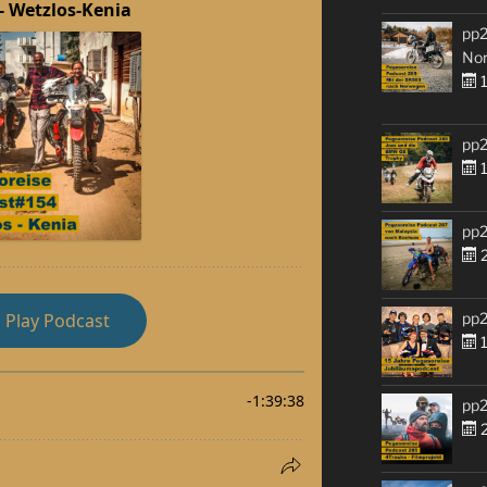
pp2
No
1
pp2
1
pp2
2
pp2
1
pp2
2