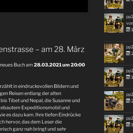
pp2
von
1
pp2
nstrasse – am 28. März
2
r neues Buch am
28.03.2021 um 20:00
pp2
1
ählt in eindrucksvollen Bildern und
gen Reisen entlang der alten
pp2
bis Tibet und Nepal, die Susanne und
2
gebautem Expeditionsmobil und
e es dazu kam. Ihre tiefen Eindrücke
pp2
ch hervor, das dem Leser die
1
isch ganz nah bringt und sehr