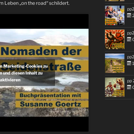
 Leben „on the road“ schildert.
pp2
2
pp2
0
pp2
1
um Marketing-Cookies zu
n und diesen Inhalt zu
aktivieren
pp 
0