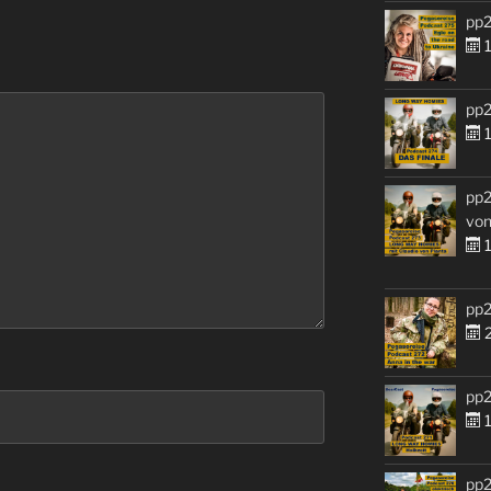
pp2
1
pp2
1
pp2
von
1
pp2
2
pp2
1
pp2