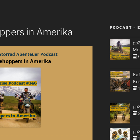
PODCAST – 
ppers in Amerika
pp2
Mo
0
Kaf
Kri
1
pp2
2
pp2
1