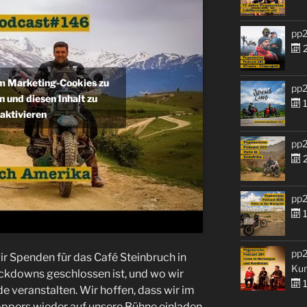
pp2
2
um Marketing-Cookies zu
pp2
n und diesen Inhalt zu
1
aktivieren
pp2
2
pp2
1
pp2
r Spenden für das Café Steinbruch in
Kur
ckdowns geschlossen ist, und wo wir
1
 veranstalten. Wir hoffen, dass wir im
ppers wieder auf unsere Bühne einladen