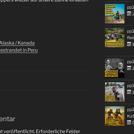
pp2
2
pp2
Rei
Alaska / Kanada
1
strandet in Peru
pp2
2
pp2
1
pp2
Kaf
entar
0
 veröffentlicht.
Erforderliche Felder