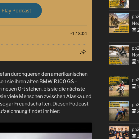
pp2
Ne
2
pp2
No
1
tefan durchqueren den amerikanischen
pp2
sen sie ihren alten BMW R100 GS –
1
 neuen Ort stehen, bis sie die nächste
 sie viele Menschen zwischen Alaska und
sogar Freundschaften. Diesen Podcast
pp2
fzeichnung findet ihr hier:
2
pp2
1