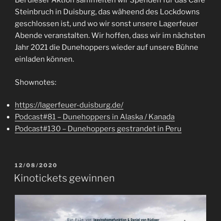
Bei dieser Aktion sammelten wir Spenden für das Café
Steinbruch in Duisburg, das wäheend des Lockdowns
geschlossen ist, und wo wir sonst unsere Lagerfeuer
Abende veranstalten. Wir hoffen, dass wir im nächsten
Jahr 2021 die Dunehoppers wieder auf unsere Bühne
einladen können.
Shownotes:
https://lagerfeuer-duisburg.de/
Podcast#81 – Dunehoppers in Alaska / Kanada
Podcast#130 – Dunehoppers gestrandet in Peru
VERÖFFENTLICHT
12/08/2020
AM
Kinotickets gewinnen