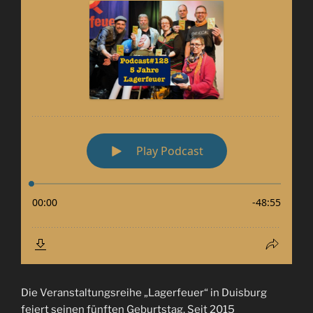
Die Veranstaltungsreihe „Lagerfeuer“ in Duisburg
feiert seinen fünften Geburtstag. Seit 2015