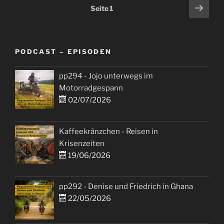
Seitennummerierung
Näch
Seite
1
Seit
der
Beiträge
PODCAST – EPISODEN
pp294 - Jojo unterwegs im
Motorradgespann
02/07/2026
Kaffeekränzchen - Reisen in
Krisenzeiten
19/06/2026
pp292 - Denise und Friedrich in Ghana
22/05/2026