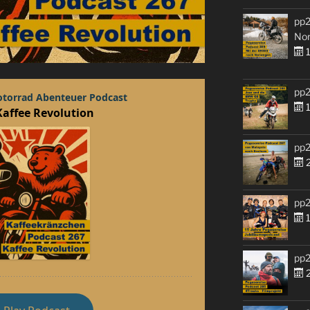
pp2
No
1
pp2
1
pp2
2
pp2
1
pp2
2