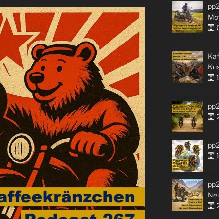
pp2
Mo
0
Kaf
Kri
1
pp2
2
pp2
1
pp2
Ne
2