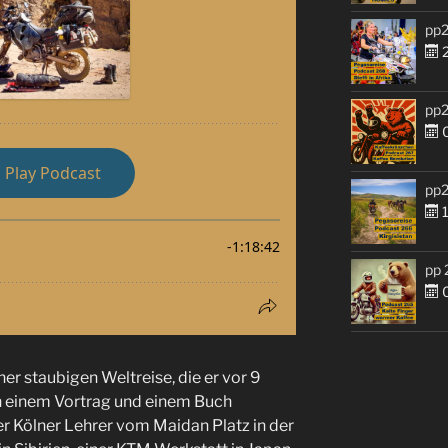
pp2
2
pp2
0
pp2
1
pp 
0
er staubigen Weltreise, die er vor 9
in einem Vortrag und einem Buch
der Kölner Lehrer vom Maidan Platz in der