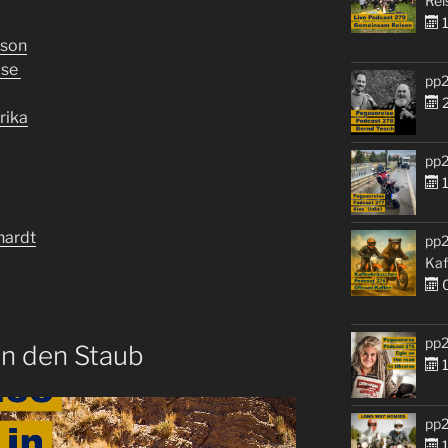
Rei
1
dson
ise
pp2
2
rika
pp2
1
hardt
pp2
Kaf
0
pp2
in den Staub
1
pp2
1