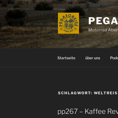
Zum
Inhalt
springen
PEGA
Motorrad Aben
Startseite
über uns
Pod
SCHLAGWORT:
WELTREIS
pp267 – Kaffee Rev