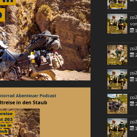
pp2
von
1
pp2
2
pp2
1
pp2
2
pp2
1