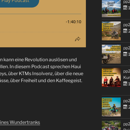
pp2
1
pp2
2
pp2
1
n kann eine Revolution auslösen und
llen. In diesem Podcast sprechen Haui
pp2
leys, über KTMs Insolvenz, über die neue
Kur
se, über Freiheit und den Kaffeegeist.
1
pp2
2
eines Wundertranks
pp2