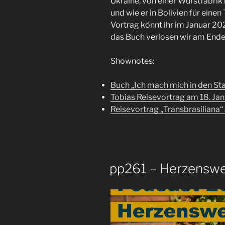
Ukraine, von einer Wurstfabrik 
und wie er in Bolivien für eine
Vortrag könnt ihr im Januar 2
das Buch verlosen wir am Ende
Shownotes:
Buch „Ich mach mich in den St
Tobias Reisevortrag am 18. Ja
Reisevortrag „Transbrasiliana“
pp261 – Herzensw