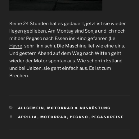
Keine 24 Stunden hat es gedauert, jetzt ist sie wieder
liegen geblieben. Am Montag sind Sonja und ich noch
mit der Pegaso nach Essen ins Kino gefahren (
Le
Havre
, sehr finnisch!). Die Maschine lief wie eine eins.
Und gestern Abend auf dem Weg nach Witten geht
wieder der Motor spontan aus. Wie schon in Estland
und bei Uelzen, sie geht einfach aus. Es ist zum
Brechen.
KATEGORIEN
ALLGEMEIN
,
MOTORRAD & AUSRÜSTUNG
SCHLAGWÖRTER
APRILIA
,
MOTORRAD
,
PEGASO
,
PEGASOREISE