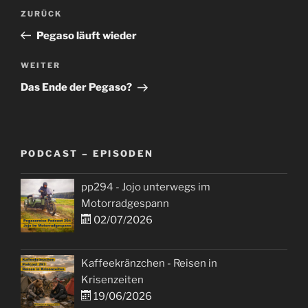
Beitragsnavigation
Vorheriger
ZURÜCK
Beitrag
Pegaso läuft wieder
Nächster
WEITER
Beitrag
Das Ende der Pegaso?
PODCAST – EPISODEN
pp294 - Jojo unterwegs im
Motorradgespann
02/07/2026
Kaffeekränzchen - Reisen in
Krisenzeiten
19/06/2026