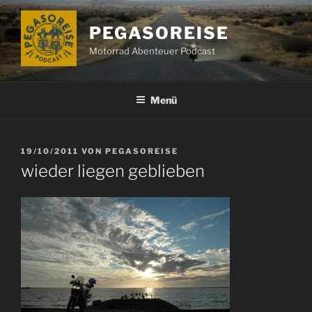
Zum
Inhalt
PEGASOREISE
springen
Motorrad Abenteuer Podcast
Menü
VERÖFFENTLICHT
19/10/2011
VON
PEGASOREISE
AM
wieder liegen geblieben