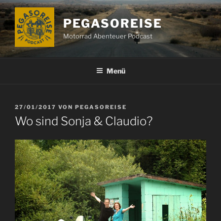
Zum
Inhalt
PEGASOREISE
springen
Motorrad Abenteuer Podcast
Menü
VERÖFFENTLICHT
27/01/2017
VON
PEGASOREISE
AM
Wo sind Sonja & Claudio?