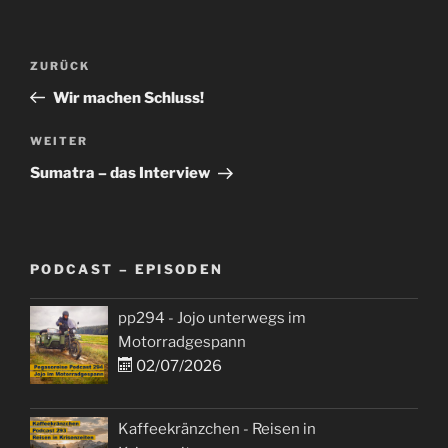
Beitragsnavigation
Vorheriger
ZURÜCK
Beitrag
Wir machen Schluss!
Nächster
WEITER
Beitrag
Sumatra – das Interview
PODCAST – EPISODEN
pp294 - Jojo unterwegs im
Motorradgespann
02/07/2026
Kaffeekränzchen - Reisen in